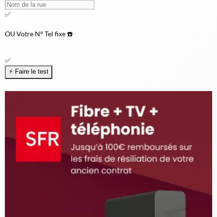
✅
OU
Votre N° Tel fixe ☎️
✅