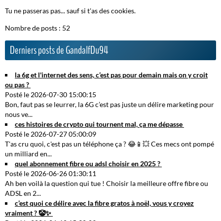
Tu ne passeras pas... sauf si t'as des cookies.
Nombre de posts : 52
Derniers posts de GandalfDu94
la 6g et l'internet des sens, c’est pas pour demain mais on y croit
ou pas ?
Posté le 2026-07-30 15:00:15
Bon, faut pas se leurrer, la 6G c’est pas juste un délire marketing pour
nous ve...
ces histoires de crypto qui tournent mal, ça me dépasse
Posté le 2026-07-27 05:00:09
T'as cru quoi, c'est pas un téléphone ça ? 😂📱💥 Ces mecs ont pompé
un milliard en...
quel abonnement fibre ou adsl choisir en 2025 ?
Posté le 2026-06-26 01:30:11
Ah ben voilà la question qui tue ! Choisir la meilleure offre fibre ou
ADSL en 2...
c’est quoi ce délire avec la fibre gratos à noël, vous y croyez
vraiment ? 🤡✨