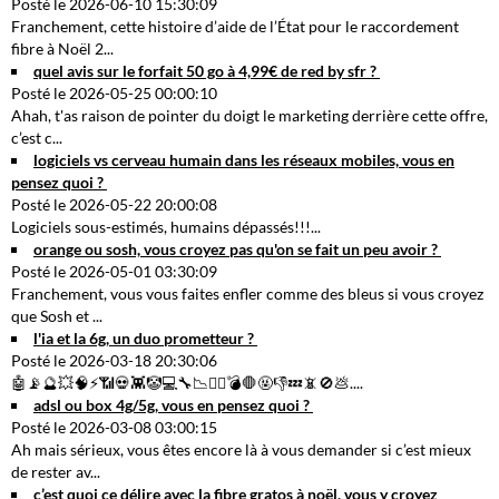
Posté le 2026-06-10 15:30:09
Franchement, cette histoire d’aide de l’État pour le raccordement
fibre à Noël 2...
quel avis sur le forfait 50 go à 4,99€ de red by sfr ?
Posté le 2026-05-25 00:00:10
Ahah, t'as raison de pointer du doigt le marketing derrière cette offre,
c’est c...
logiciels vs cerveau humain dans les réseaux mobiles, vous en
pensez quoi ?
Posté le 2026-05-22 20:00:08
Logiciels sous-estimés, humains dépassés!!!...
orange ou sosh, vous croyez pas qu'on se fait un peu avoir ?
Posté le 2026-05-01 03:30:09
Franchement, vous vous faites enfler comme des bleus si vous croyez
que Sosh et ...
l'ia et la 6g, un duo prometteur ?
Posté le 2026-03-18 20:30:06
🤖📡🔮💥🧠⚡📶💀👾🤡💻🔧📉🕵️‍♂️💣🛑🤬👎💤📵🚫💩....
adsl ou box 4g/5g, vous en pensez quoi ?
Posté le 2026-03-08 03:00:15
Ah mais sérieux, vous êtes encore là à vous demander si c’est mieux
de rester av...
c’est quoi ce délire avec la fibre gratos à noël, vous y croyez