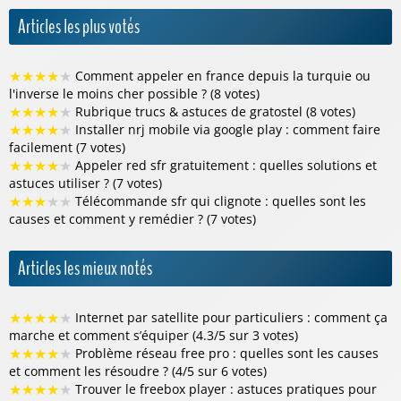
Articles les plus votés
★
★
★
★
★
Comment appeler en france depuis la turquie ou
l'inverse le moins cher possible ? (8 votes)
★
★
★
★
★
Rubrique trucs & astuces de gratostel (8 votes)
★
★
★
★
★
Installer nrj mobile via google play : comment faire
facilement (7 votes)
★
★
★
★
★
Appeler red sfr gratuitement : quelles solutions et
astuces utiliser ? (7 votes)
★
★
★
★
★
Télécommande sfr qui clignote : quelles sont les
causes et comment y remédier ? (7 votes)
Articles les mieux notés
★
★
★
★
★
Internet par satellite pour particuliers : comment ça
marche et comment s’équiper (4.3/5 sur 3 votes)
★
★
★
★
★
Problème réseau free pro : quelles sont les causes
et comment les résoudre ? (4/5 sur 6 votes)
★
★
★
★
★
Trouver le freebox player : astuces pratiques pour