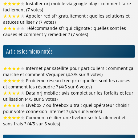
★
★
★
★
★
Installer nrj mobile via google play : comment faire
facilement (7 votes)
★
★
★
★
★
Appeler red sfr gratuitement : quelles solutions et
astuces utiliser ? (7 votes)
★
★
★
★
★
Télécommande sfr qui clignote : quelles sont les
causes et comment y remédier ? (7 votes)
Articles les mieux notés
★
★
★
★
★
Internet par satellite pour particuliers : comment ça
marche et comment s’équiper (4.3/5 sur 3 votes)
★
★
★
★
★
Problème réseau free pro : quelles sont les causes
et comment les résoudre ? (4/5 sur 6 votes)
★
★
★
★
★
Data nrj mobile : avis complet sur les forfaits et leur
utilisation (4/5 sur 5 votes)
★
★
★
★
★
Livebox 7 ou freebox ultra : quel opérateur choisir
pour votre connexion internet ? (4/5 sur 5 votes)
★
★
★
★
★
Comment résilier une livebox sosh facilement et
sans frais ? (4/5 sur 5 votes)