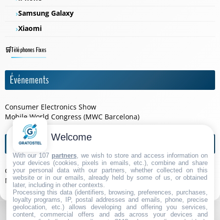
Samsung Galaxy
Xiaomi
Téléphones Fixes
Événements
Consumer Electronics Show
Mobile World Congress (MWC Barcelona)
Welcome
Agendas de l'année
With our 107
partners
, we wish to store and access information on
your devices (cookies, pixels in emails, etc.), combine and share
Consumer Electronics Show 2026
your personal data with our partners, whether collected on this
website or in our emails, already held by some of us, or obtained
Mobile World Congress (MWC Barcelona) 2026
later, including in other contexts.
Processing this data (identifiers, browsing, preferences, purchases,
loyalty programs, IP, postal addresses and emails, phone, precise
geolocation, etc.) allows developing and offering you services,
content, commercial offers and ads across your devices and