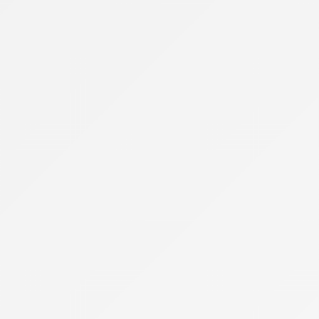
Free
High-Tech
Infos Pratiques
Internet par satellite
Laposte Mobile
Lebara Mobile
Lexique de la téléphonie
Meilleur Forfait Mobile
Meilleur Smartphone 2026
Meilleure Box 4G/5G
Meilleure Box Internet
NRJ Mobile
Numéro IMEI
Orange Mobile & Internet
SFR
Sosh