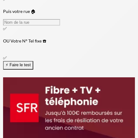
Puis votre rue 🏠
✅
OU
Votre N° Tel fixe ☎️
✅