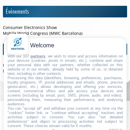
Événements
Consumer Electronics Show
Mobile World Congress (MWC Barcelona)
Welcome
Agendas de l'année
With our 107
partners
, we wish to store and access information on
your devices (cookies, pixels in emails, etc.), combine and share
Consumer Electronics Show 2026
your personal data with our partners, whether collected on this
website or in our emails, already held by some of us, or obtained
Mobile World Congress (MWC Barcelona) 2026
later, including in other contexts.
Processing this data (identifiers, browsing, preferences, purchases,
loyalty programs, IP, postal addresses and emails, phone, precise
geolocation, etc.) allows developing and offering you services,
content, commercial offers and ads across your devices and
screens (including by email, post, SMS, phone, audio, and video),
personalising them, measuring their performance, and analysing
audiences.
You can "accept all" and withdraw your consent at any time via the
"cookies" footer link, or "continue without accepting" trackers and
activities subject to consent. You can also "set detailed
preferences" and object to processing activities not subject to
consent. These choices remain valid for 6 months.
powered by