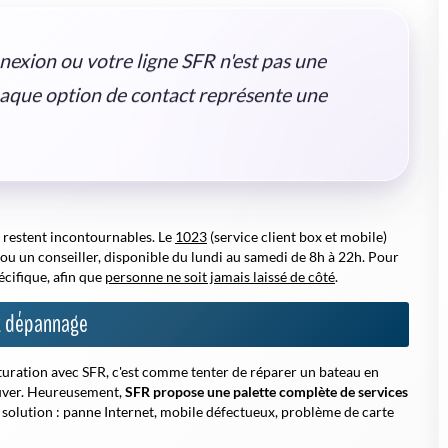
nexion ou votre ligne SFR n'est pas une
chaque option de contact représente une
restent incontournables. Le
1023
(service client box et mobile)
ou un conseiller, disponible du lundi au samedi de 8h à 22h. Pour
écifique, afin que
personne ne soit jamais laissé de côté
.
et dépannage
uration avec SFR, c'est comme tenter de réparer un bateau en
trouver. Heureusement,
SFR propose une palette complète de services
 solution : panne Internet, mobile défectueux, problème de carte