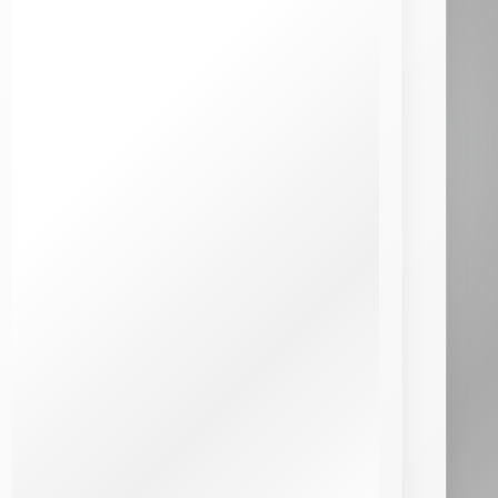
Cdiscount Mobile
Forfaits Pro
Free
High-Tech
Infos Pratiques
Internet par satellite
Laposte Mobile
Lebara Mobile
Lexique de la téléphonie
Meilleur Forfait Mobile
Meilleur Smartphone 2026
Meilleure Box 4G/5G
Meilleure Box Internet
NRJ Mobile
Numéro IMEI
Orange Mobile & Internet