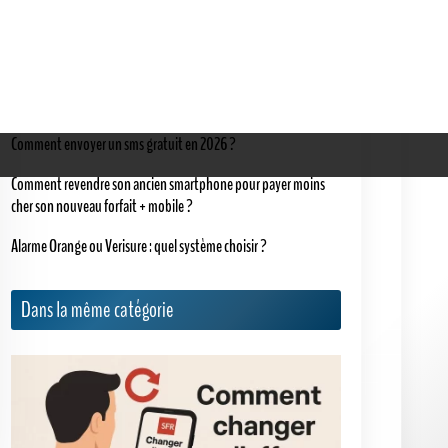
Derniers articles
Comment envoyer un sms gratuit en 2026 ?
Comment revendre son ancien smartphone pour payer moins
cher son nouveau forfait + mobile ?
Alarme Orange ou Verisure : quel système choisir ?
Dans la même catégorie