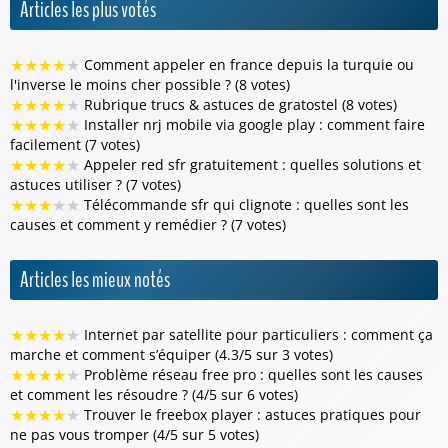
Articles les plus votés
★
★
★
★
★
Comment appeler en france depuis la turquie ou
l'inverse le moins cher possible ? (8 votes)
★
★
★
★
★
Rubrique trucs & astuces de gratostel (8 votes)
★
★
★
★
★
Installer nrj mobile via google play : comment faire
facilement (7 votes)
★
★
★
★
★
Appeler red sfr gratuitement : quelles solutions et
astuces utiliser ? (7 votes)
★
★
★
★
★
Télécommande sfr qui clignote : quelles sont les
causes et comment y remédier ? (7 votes)
Articles les mieux notés
★
★
★
★
★
Internet par satellite pour particuliers : comment ça
marche et comment s’équiper (4.3/5 sur 3 votes)
★
★
★
★
★
Problème réseau free pro : quelles sont les causes
et comment les résoudre ? (4/5 sur 6 votes)
★
★
★
★
★
Trouver le freebox player : astuces pratiques pour
ne pas vous tromper (4/5 sur 5 votes)