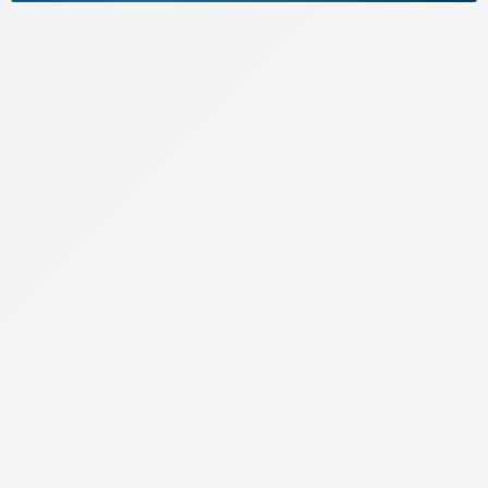
Actualités
Appels internationaux
Archives
Bouygues Telecom
Cdiscount Mobile
Forfaits Pro
Free
High-Tech
Infos Pratiques
Internet par satellite
Laposte Mobile
Lebara Mobile
Lexique de la téléphonie
Meilleur Forfait Mobile
Meilleur Smartphone 2026