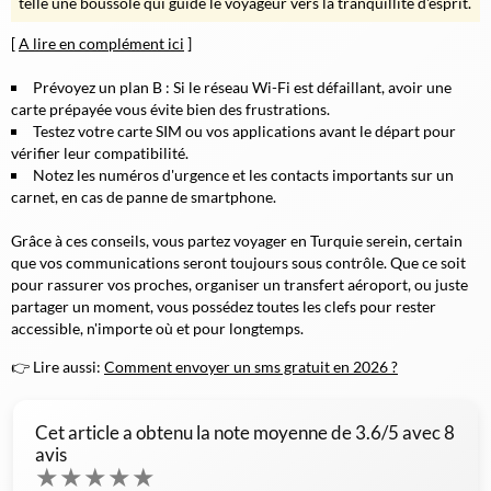
telle une boussole qui guide le voyageur vers la tranquillité d'esprit.
[
A lire en complément ici
]
Prévoyez un plan B : Si le réseau Wi-Fi est défaillant, avoir une
carte prépayée vous évite bien des frustrations.
Testez votre carte SIM ou vos applications avant le départ pour
vérifier leur compatibilité.
Notez les numéros d'urgence et les contacts importants sur un
carnet, en cas de panne de smartphone.
Grâce à ces conseils, vous partez voyager en Turquie serein, certain
que vos communications seront toujours sous contrôle. Que ce soit
pour rassurer vos proches, organiser un transfert aéroport, ou juste
partager un moment, vous possédez toutes les clefs pour rester
accessible, n'importe où et pour longtemps.
👉 Lire aussi:
Comment envoyer un sms gratuit en 2026 ?
Cet article a obtenu la note moyenne de
3.6
/5 avec
8
avis
★
★
★
★
★