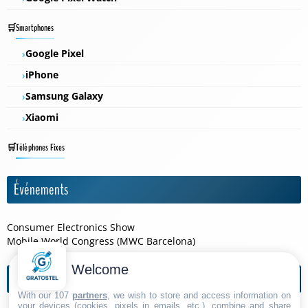
Smartphones
Google Pixel
iPhone
Samsung Galaxy
Xiaomi
Téléphones Fixes
Événements
Consumer Electronics Show
Mobile World Congress (MWC Barcelona)
Welcome
Agendas de l'année
With our 107
partners
, we wish to store and access information on
your devices (cookies, pixels in emails, etc.), combine and share