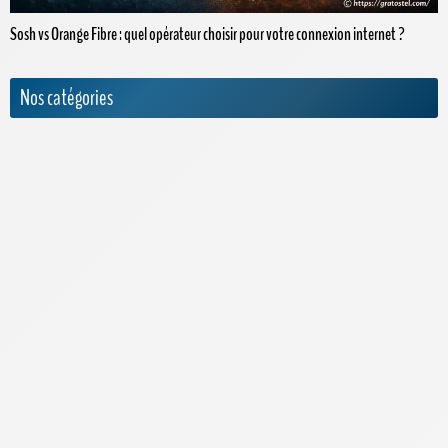
Sosh vs Orange Fibre : quel opérateur choisir pour votre connexion internet ?
Nos catégories
Actualités
Appels internationaux
Archives
Bouygues Telecom
Cdiscount Mobile
Forfaits Pro
Free
High-Tech
Infos Pratiques
Internet par satellite
Laposte Mobile