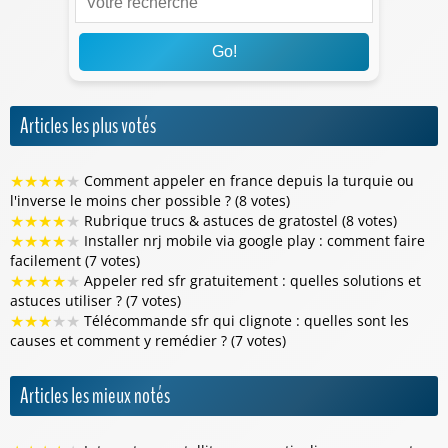
Go!
Articles les plus votés
★
★
★
★
★
Comment appeler en france depuis la turquie ou
l'inverse le moins cher possible ? (8 votes)
★
★
★
★
★
Rubrique trucs & astuces de gratostel (8 votes)
★
★
★
★
★
Installer nrj mobile via google play : comment faire
facilement (7 votes)
★
★
★
★
★
Appeler red sfr gratuitement : quelles solutions et
astuces utiliser ? (7 votes)
★
★
★
★
★
Télécommande sfr qui clignote : quelles sont les
causes et comment y remédier ? (7 votes)
Articles les mieux notés