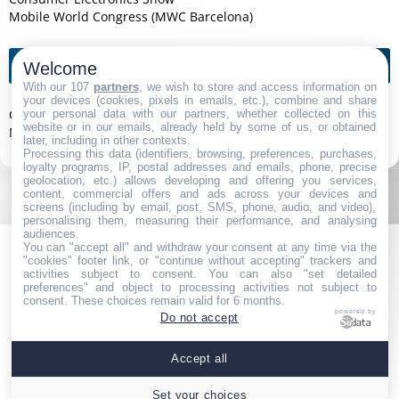
Mobile World Congress (MWC Barcelona)
Agendas de l'année
Welcome
With our 107
partners
, we wish to store and access information on
your devices (cookies, pixels in emails, etc.), combine and share
Consumer Electronics Show 2026
your personal data with our partners, whether collected on this
website or in our emails, already held by some of us, or obtained
Mobile World Congress (MWC Barcelona) 2026
later, including in other contexts.
Processing this data (identifiers, browsing, preferences, purchases,
loyalty programs, IP, postal addresses and emails, phone, precise
geolocation, etc.) allows developing and offering you services,
content, commercial offers and ads across your devices and
screens (including by email, post, SMS, phone, audio, and video),
personalising them, measuring their performance, and analysing
audiences.
You can "accept all" and withdraw your consent at any time via the
"cookies" footer link, or "continue without accepting" trackers and
activities subject to consent. You can also "set detailed
preferences" and object to processing activities not subject to
consent. These choices remain valid for 6 months.
powered by
Do not accept
Navigation
|
Partenaires
|
Contact
|
Politique de Confidentialité
|
Accept all
Mentions Légales
|
Paramétrer les cookies
Set your choices