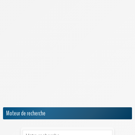
Lebara Mobile
Lexique de la téléphonie
Meilleur Forfait Mobile
Meilleur Smartphone 2026
Meilleure Box 4G/5G
Meilleure Box Internet
NRJ Mobile
Numéro IMEI
Orange Mobile & Internet
SFR
Sosh
Moteur de recherche