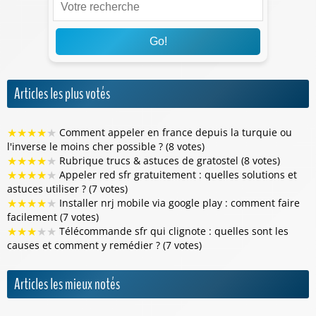
Go!
Articles les plus votés
★
★
★
★
★
Comment appeler en france depuis la turquie ou
l'inverse le moins cher possible ? (8 votes)
★
★
★
★
★
Rubrique trucs & astuces de gratostel (8 votes)
★
★
★
★
★
Appeler red sfr gratuitement : quelles solutions et
astuces utiliser ? (7 votes)
★
★
★
★
★
Installer nrj mobile via google play : comment faire
facilement (7 votes)
★
★
★
★
★
Télécommande sfr qui clignote : quelles sont les
causes et comment y remédier ? (7 votes)
Articles les mieux notés