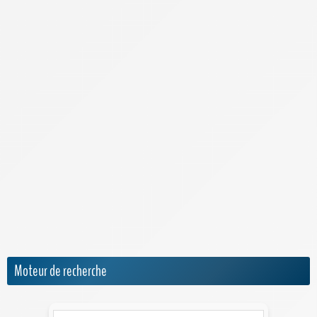
Laposte Mobile
Lebara Mobile
Lexique de la téléphonie
Meilleur Forfait Mobile
Meilleur Smartphone 2026
Meilleure Box 4G/5G
Meilleure Box Internet
NRJ Mobile
Numéro IMEI
Orange Mobile & Internet
SFR
Sosh
Moteur de recherche