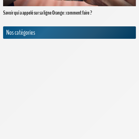
Savoir qui a appelé sur sa ligne Orange : comment faire ?
Nos catégories
Actualités
Appels internationaux
Archives
Bouygues Telecom
Cdiscount Mobile
Forfaits Pro
Free
High-Tech
Infos Pratiques
Internet par satellite