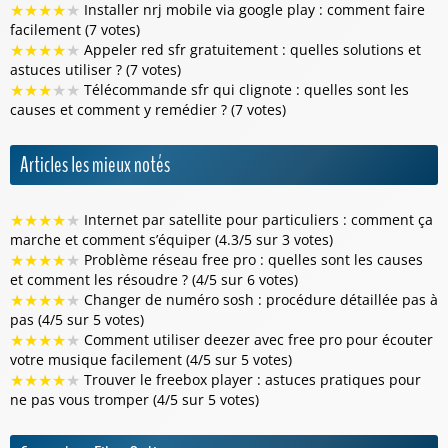
★
★
★
★
★
Installer nrj mobile via google play : comment faire
facilement (7 votes)
★
★
★
★
★
Appeler red sfr gratuitement : quelles solutions et
astuces utiliser ? (7 votes)
★
★
★
★
★
Télécommande sfr qui clignote : quelles sont les
causes et comment y remédier ? (7 votes)
Articles les mieux notés
★
★
★
★
★
Internet par satellite pour particuliers : comment ça
marche et comment s’équiper (4.3/5 sur 3 votes)
★
★
★
★
★
Problème réseau free pro : quelles sont les causes
et comment les résoudre ? (4/5 sur 6 votes)
★
★
★
★
★
Changer de numéro sosh : procédure détaillée pas à
pas (4/5 sur 5 votes)
★
★
★
★
★
Comment utiliser deezer avec free pro pour écouter
votre musique facilement (4/5 sur 5 votes)
★
★
★
★
★
Trouver le freebox player : astuces pratiques pour
ne pas vous tromper (4/5 sur 5 votes)