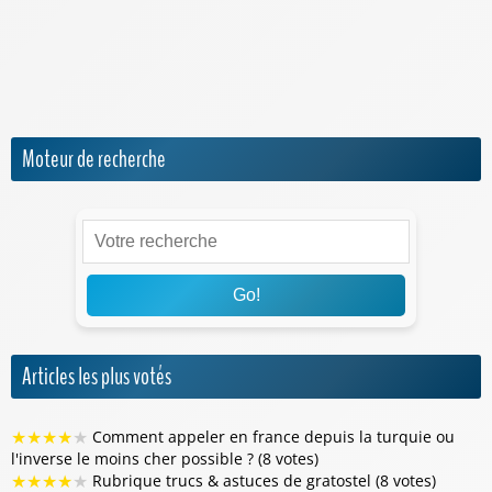
Orange Mobile & Internet
SFR
Sosh
Moteur de recherche
Go!
Articles les plus votés
★
★
★
★
★
Comment appeler en france depuis la turquie ou
l'inverse le moins cher possible ? (8 votes)
★
★
★
★
★
Rubrique trucs & astuces de gratostel (8 votes)