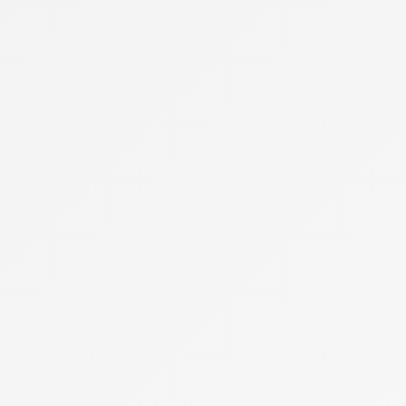
Bouygues Telecom
Cdiscount Mobile
Forfaits Pro
Free
High-Tech
Infos Pratiques
Internet par satellite
Laposte Mobile
Lebara Mobile
Lexique de la téléphonie
Meilleur Forfait Mobile
Meilleur Smartphone 2026
Meilleure Box 4G/5G
Meilleure Box Internet
NRJ Mobile
Numéro IMEI