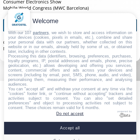
Consumer Electronics Show
Mobile World Congress (MWC Barcelona)
Welcome
Agendas de l'année
With our 107
partners
, we wish to store and access information on
your devices (cookies, pixels in emails, etc.), combine and share
Consumer Electronics Show 2026
your personal data with our partners, whether collected on this
website or in our emails, already held by some of us, or obtained
Mobile World Congress (MWC Barcelona) 2026
later, including in other contexts.
Processing this data (identifiers, browsing, preferences, purchases,
loyalty programs, IP, postal addresses and emails, phone, precise
geolocation, etc.) allows developing and offering you services,
content, commercial offers and ads across your devices and
screens (including by email, post, SMS, phone, audio, and video),
personalising them, measuring their performance, and analysing
audiences.
You can "accept all" and withdraw your consent at any time via the
"cookies" footer link, or "continue without accepting" trackers and
activities subject to consent. You can also "set detailed
preferences" and object to processing activities not subject to
consent. These choices remain valid for 6 months.
powered by
Do not accept
Navigation
|
Partenaires
|
Contact
|
Politique de Confidentialité
|
Accept all
Mentions Légales
|
Paramétrer les cookies