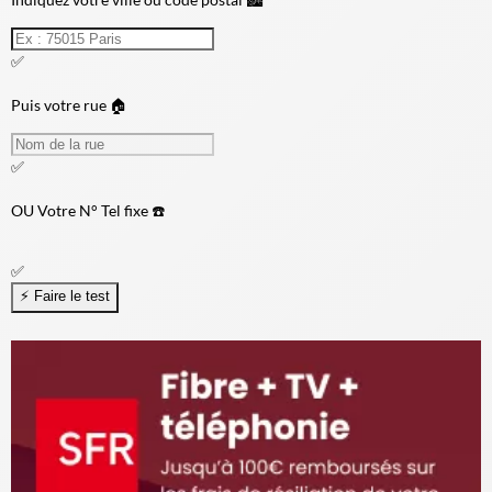
✅
Puis votre rue 🏠
✅
OU
Votre N° Tel fixe ☎️
✅