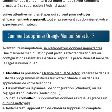
simplement de tranquillité, il est important de savoir comment
procéder à sa suppression. [
Voir ici aussi
]
Suivez attentivement les étapes qui suivent pour
nettoyer
efficacement votre appareil
, tout en préservant vos données et votre
expérience utilisateur.
Comment supprimer Orange Manual Selector ?
Avant toute manipulation,
sauvegardez vos données importantes
.
Une mauvaise manipulation peut parfois affecter des fichiers ou
configurations essentiels.
Gardez à l'esprit : la précaution est mère de
la sagesse numérique !
Identifiez la présence
d'
Orange Manual Selector
: repérez-le dans la
liste des programmes installés sur votre ordinateur ou dans les
applications de votre téléphone.
Désinstallez
via le
panneau de configuration
(Windows) ou les
réglages d'applications (Android/iOS).
Videz la
corbeille
ou supprimez les données résiduelles grâce à un
outil de nettoyage
.
Redémarrez l'appareil afin de
valider la suppression
complète.