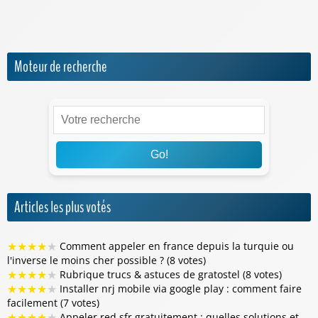
Sosh
Moteur de recherche
Go!
Articles les plus votés
★
★
★
★
★
Comment appeler en france depuis la turquie ou
l'inverse le moins cher possible ? (8 votes)
★
★
★
★
★
Rubrique trucs & astuces de gratostel (8 votes)
★
★
★
★
★
Installer nrj mobile via google play : comment faire
facilement (7 votes)
★
★
★
★
★
Appeler red sfr gratuitement : quelles solutions et