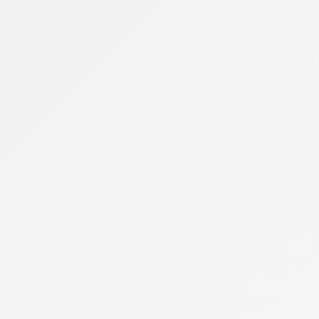
Forfaits Pro
Free
High-Tech
Infos Pratiques
Internet par satellite
Laposte Mobile
Lebara Mobile
Lexique de la téléphonie
Meilleur Forfait Mobile
Meilleur Smartphone 2026
Meilleure Box 4G/5G
Meilleure Box Internet
NRJ Mobile
Numéro IMEI
Orange Mobile & Internet
SFR