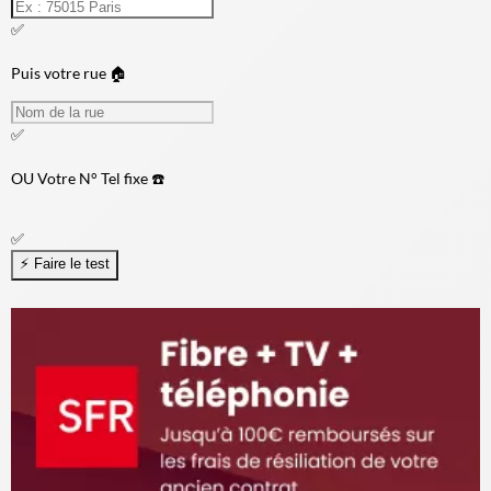
✅
Puis votre rue 🏠
✅
OU
Votre N° Tel fixe ☎️
✅