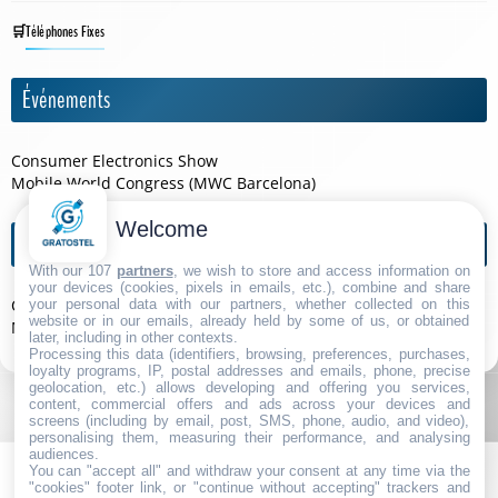
Téléphones Fixes
Événements
Consumer Electronics Show
Mobile World Congress (MWC Barcelona)
Welcome
Agendas de l'année
With our 107
partners
, we wish to store and access information on
your devices (cookies, pixels in emails, etc.), combine and share
Consumer Electronics Show 2026
your personal data with our partners, whether collected on this
website or in our emails, already held by some of us, or obtained
Mobile World Congress (MWC Barcelona) 2026
later, including in other contexts.
Processing this data (identifiers, browsing, preferences, purchases,
loyalty programs, IP, postal addresses and emails, phone, precise
geolocation, etc.) allows developing and offering you services,
content, commercial offers and ads across your devices and
screens (including by email, post, SMS, phone, audio, and video),
personalising them, measuring their performance, and analysing
audiences.
You can "accept all" and withdraw your consent at any time via the
"cookies" footer link, or "continue without accepting" trackers and