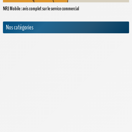
NRJ Mobile : avis complet sur le service commercial
Nos catégories
Actualités
Appels internationaux
Archives
Bouygues Telecom
Cdiscount Mobile
Forfaits Pro
Free
High-Tech
Infos Pratiques
Internet par satellite
Laposte Mobile