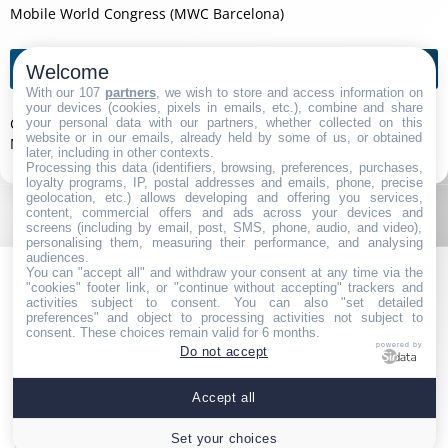
Mobile World Congress (MWC Barcelona)
Agendas de l'année
Welcome
With our 107
partners
, we wish to store and access information on
your devices (cookies, pixels in emails, etc.), combine and share
Consumer Electronics Show 2026
your personal data with our partners, whether collected on this
website or in our emails, already held by some of us, or obtained
Mobile World Congress (MWC Barcelona) 2026
later, including in other contexts.
Processing this data (identifiers, browsing, preferences, purchases,
loyalty programs, IP, postal addresses and emails, phone, precise
geolocation, etc.) allows developing and offering you services,
content, commercial offers and ads across your devices and
screens (including by email, post, SMS, phone, audio, and video),
personalising them, measuring their performance, and analysing
audiences.
You can "accept all" and withdraw your consent at any time via the
"cookies" footer link, or "continue without accepting" trackers and
activities subject to consent. You can also "set detailed
preferences" and object to processing activities not subject to
consent. These choices remain valid for 6 months.
powered by
Do not accept
Navigation
|
Partenaires
|
Contact
|
Politique de Confidentialité
|
Accept all
Mentions Légales
|
Paramétrer les cookies
Set your choices
© 2026 https://gratostel.com/