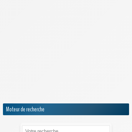
Lebara Mobile
Lexique de la téléphonie
Meilleur Forfait Mobile
Meilleur Smartphone 2026
Meilleure Box 4G/5G
Meilleure Box Internet
NRJ Mobile
Numéro IMEI
Orange Mobile & Internet
SFR
Sosh
Moteur de recherche