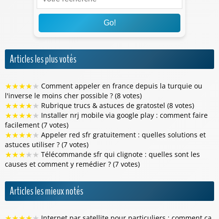
Go!
Articles les plus votés
★
★
★
★
★
Comment appeler en france depuis la turquie ou
l'inverse le moins cher possible ? (8 votes)
★
★
★
★
★
Rubrique trucs & astuces de gratostel (8 votes)
★
★
★
★
★
Installer nrj mobile via google play : comment faire
facilement (7 votes)
★
★
★
★
★
Appeler red sfr gratuitement : quelles solutions et
astuces utiliser ? (7 votes)
★
★
★
★
★
Télécommande sfr qui clignote : quelles sont les
causes et comment y remédier ? (7 votes)
Articles les mieux notés
★
★
★
★
★
Internet par satellite pour particuliers : comment ça