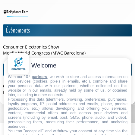
Téléphones Fixes
Événements
Consumer Electronics Show
Mobile World Congress (MWC Barcelona)
Welcome
Agendas de l'année
With our 107
partners
, we wish to store and access information on
your devices (cookies, pixels in emails, etc.), combine and share
Consumer Electronics Show 2026
your personal data with our partners, whether collected on this
website or in our emails, already held by some of us, or obtained
Mobile World Congress (MWC Barcelona) 2026
later, including in other contexts.
Processing this data (identifiers, browsing, preferences, purchases,
loyalty programs, IP, postal addresses and emails, phone, precise
geolocation, etc.) allows developing and offering you services,
content, commercial offers and ads across your devices and
screens (including by email, post, SMS, phone, audio, and video),
personalising them, measuring their performance, and analysing
audiences.
You can "accept all" and withdraw your consent at any time via the