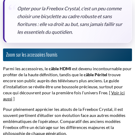
Opter pour la Freebox Crystal, c'est un peu comme
choisir une bicyclette au cadre robuste et sans
fioritures : elle va droit au but, sans jamais faillir sur
les essentiels du quotidien.
Zoom sur les accessoires fournis
Parmi les accessoires, le
câble HDMI
est devenu incontournable pour
profiter de la haute définition, tandis que le
câble Péritel
trouve
encore son public auprès des téléviseurs plus anciens. Le
guide
d'installation
se révèle être une boussole précieuse, surtout pour
ceux qui découvrent pour la première fois l'univers Free. [
Voir ici
aussi
]
Pour pleinement apprécier les atouts de la Freebox Crystal, il est
souvent pertinent d'étudier son évolution face aux autres modèles
emblématiques de l'opérateur. Comparatif des anciens modèles
Freebox offre un éclairage sur les différences majeures et la
philosophie de chaque génération.