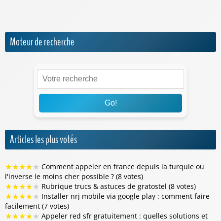
Sosh
Moteur de recherche
Go!
Articles les plus votés
★
★
★
★
★
Comment appeler en france depuis la turquie ou
l'inverse le moins cher possible ? (8 votes)
★
★
★
★
★
Rubrique trucs & astuces de gratostel (8 votes)
★
★
★
★
★
Installer nrj mobile via google play : comment faire
facilement (7 votes)
★
★
★
★
★
Appeler red sfr gratuitement : quelles solutions et