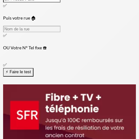
✅
Puis votre rue 🏠
✅
OU
Votre N° Tel fixe ☎️
✅