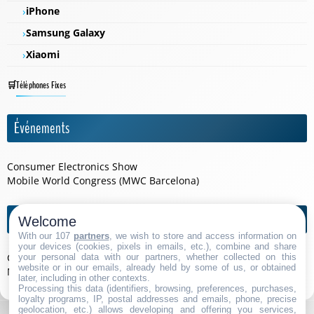
iPhone
Samsung Galaxy
Xiaomi
Téléphones Fixes
Événements
Consumer Electronics Show
Mobile World Congress (MWC Barcelona)
Agendas de l'année
Welcome
With our 107
partners
, we wish to store and access information on
your devices (cookies, pixels in emails, etc.), combine and share
Consumer Electronics Show 2026
your personal data with our partners, whether collected on this
website or in our emails, already held by some of us, or obtained
Mobile World Congress (MWC Barcelona) 2026
later, including in other contexts.
Processing this data (identifiers, browsing, preferences, purchases,
loyalty programs, IP, postal addresses and emails, phone, precise
geolocation, etc.) allows developing and offering you services,