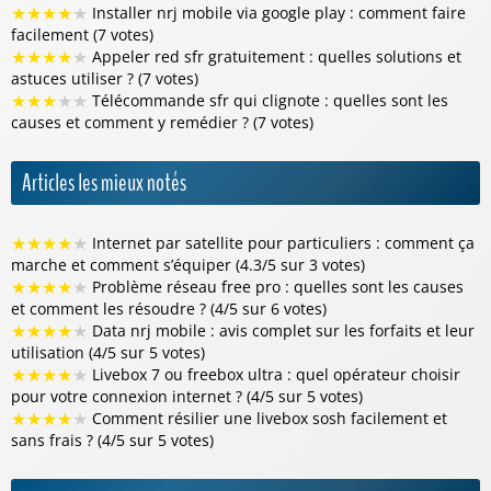
★
★
★
★
★
Installer nrj mobile via google play : comment faire
facilement (7 votes)
★
★
★
★
★
Appeler red sfr gratuitement : quelles solutions et
astuces utiliser ? (7 votes)
★
★
★
★
★
Télécommande sfr qui clignote : quelles sont les
causes et comment y remédier ? (7 votes)
Articles les mieux notés
★
★
★
★
★
Internet par satellite pour particuliers : comment ça
marche et comment s’équiper (4.3/5 sur 3 votes)
★
★
★
★
★
Problème réseau free pro : quelles sont les causes
et comment les résoudre ? (4/5 sur 6 votes)
★
★
★
★
★
Data nrj mobile : avis complet sur les forfaits et leur
utilisation (4/5 sur 5 votes)
★
★
★
★
★
Livebox 7 ou freebox ultra : quel opérateur choisir
pour votre connexion internet ? (4/5 sur 5 votes)
★
★
★
★
★
Comment résilier une livebox sosh facilement et
sans frais ? (4/5 sur 5 votes)