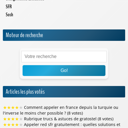
SFR
Sosh
Moteur de recherche
Go!
Articles les plus votés
★
★
★
★
★
Comment appeler en france depuis la turquie ou
l'inverse le moins cher possible ? (8 votes)
★
★
★
★
★
Rubrique trucs & astuces de gratostel (8 votes)
★
★
★
★
★
Appeler red sfr gratuitement : quelles solutions et