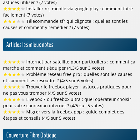
astuces utiliser ? (7 votes)
★
★
★
★
★
Installer nrj mobile via google play : comment faire
facilement (7 votes)
★
★
★
★
★
Télécommande sfr qui clignote : quelles sont les
causes et comment y remédier ? (7 votes)
Articles les mieux notés
★
★
★
★
★
Internet par satellite pour particuliers : comment ça
marche et comment s’équiper (4.3/5 sur 3 votes)
★
★
★
★
★
Problème réseau free pro : quelles sont les causes
et comment les résoudre ? (4/5 sur 6 votes)
★
★
★
★
★
Trouver le freebox player : astuces pratiques pour
ne pas vous tromper (4/5 sur 5 votes)
★
★
★
★
★
Livebox 7 ou freebox ultra : quel opérateur choisir
pour votre connexion internet ? (4/5 sur 5 votes)
★
★
★
★
★
Migrer vers la freebox pop : guide complet des
étapes et conseils (4/5 sur 5 votes)
Couverture Fibre Optique