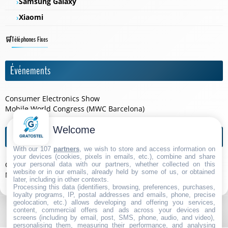
Samsung Galaxy
Xiaomi
Téléphones Fixes
Événements
Consumer Electronics Show
Mobile World Congress (MWC Barcelona)
Welcome
Agendas de l'année
With our 107
partners
, we wish to store and access information on
your devices (cookies, pixels in emails, etc.), combine and share
Consumer Electronics Show 2026
your personal data with our partners, whether collected on this
website or in our emails, already held by some of us, or obtained
Mobile World Congress (MWC Barcelona) 2026
later, including in other contexts.
Processing this data (identifiers, browsing, preferences, purchases,
loyalty programs, IP, postal addresses and emails, phone, precise
geolocation, etc.) allows developing and offering you services,
content, commercial offers and ads across your devices and
screens (including by email, post, SMS, phone, audio, and video),
personalising them, measuring their performance, and analysing