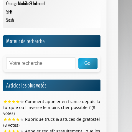
Orange Mobile & Internet
SFR
Sosh
Moteur de recherche
Go!
Articles les plus votés
★
★
★
★
★
Comment appeler en france depuis la
turquie ou l'inverse le moins cher possible ? (8
votes)
★
★
★
★
★
Rubrique trucs & astuces de gratostel
(8 votes)
★
★
★
★
★
Appeler red sfr gratuitement : quelles