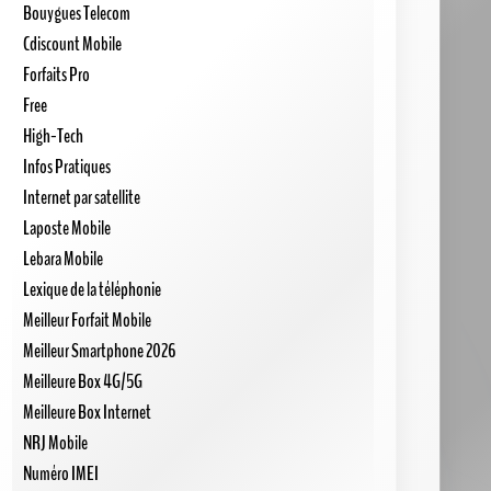
Bouygues Telecom
Cdiscount Mobile
Forfaits Pro
Free
High-Tech
Infos Pratiques
Internet par satellite
Laposte Mobile
Lebara Mobile
Lexique de la téléphonie
Meilleur Forfait Mobile
Meilleur Smartphone 2026
Meilleure Box 4G/5G
Meilleure Box Internet
NRJ Mobile
Numéro IMEI