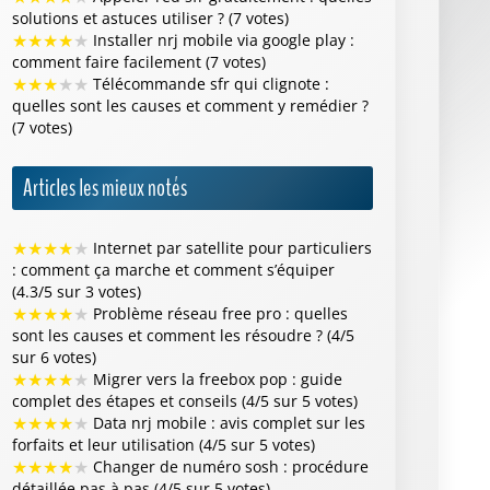
solutions et astuces utiliser ? (7 votes)
★
★
★
★
★
Installer nrj mobile via google play :
comment faire facilement (7 votes)
★
★
★
★
★
Télécommande sfr qui clignote :
quelles sont les causes et comment y remédier ?
(7 votes)
Articles les mieux notés
★
★
★
★
★
Internet par satellite pour particuliers
: comment ça marche et comment s’équiper
(4.3/5 sur 3 votes)
★
★
★
★
★
Problème réseau free pro : quelles
sont les causes et comment les résoudre ? (4/5
sur 6 votes)
★
★
★
★
★
Migrer vers la freebox pop : guide
complet des étapes et conseils (4/5 sur 5 votes)
★
★
★
★
★
Data nrj mobile : avis complet sur les
forfaits et leur utilisation (4/5 sur 5 votes)
★
★
★
★
★
Changer de numéro sosh : procédure
détaillée pas à pas (4/5 sur 5 votes)