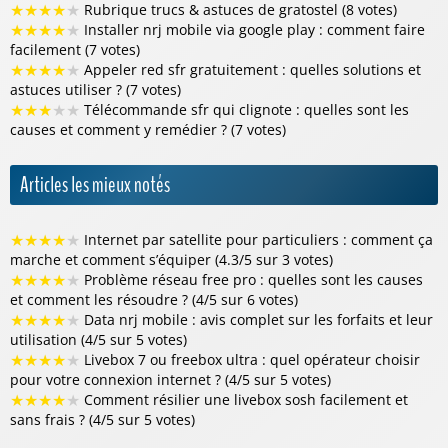
★
★
★
★
★
Rubrique trucs & astuces de gratostel (8 votes)
★
★
★
★
★
Installer nrj mobile via google play : comment faire
facilement (7 votes)
★
★
★
★
★
Appeler red sfr gratuitement : quelles solutions et
astuces utiliser ? (7 votes)
★
★
★
★
★
Télécommande sfr qui clignote : quelles sont les
causes et comment y remédier ? (7 votes)
Articles les mieux notés
★
★
★
★
★
Internet par satellite pour particuliers : comment ça
marche et comment s’équiper (4.3/5 sur 3 votes)
★
★
★
★
★
Problème réseau free pro : quelles sont les causes
et comment les résoudre ? (4/5 sur 6 votes)
★
★
★
★
★
Data nrj mobile : avis complet sur les forfaits et leur
utilisation (4/5 sur 5 votes)
★
★
★
★
★
Livebox 7 ou freebox ultra : quel opérateur choisir
pour votre connexion internet ? (4/5 sur 5 votes)
★
★
★
★
★
Comment résilier une livebox sosh facilement et
sans frais ? (4/5 sur 5 votes)