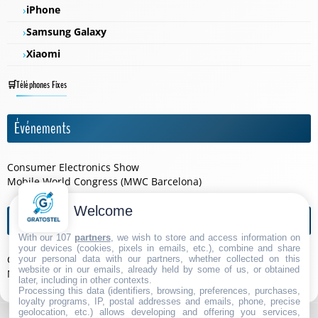
iPhone
Samsung Galaxy
Xiaomi
Téléphones Fixes
Événements
Consumer Electronics Show
Mobile World Congress (MWC Barcelona)
Welcome
Agendas de l'année
With our 107
partners
, we wish to store and access information on
your devices (cookies, pixels in emails, etc.), combine and share
Consumer Electronics Show 2026
your personal data with our partners, whether collected on this
website or in our emails, already held by some of us, or obtained
Mobile World Congress (MWC Barcelona) 2026
later, including in other contexts.
Processing this data (identifiers, browsing, preferences, purchases,
loyalty programs, IP, postal addresses and emails, phone, precise
geolocation, etc.) allows developing and offering you services,