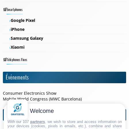
Smartphones
Google Pixel
iPhone
Samsung Galaxy
Xiaomi
Téléphones Fixes
Événements
Consumer Electronics Show
Mobile World Congress (MWC Barcelona)
Welcome
Agendas de l'année
With our 107
partners
, we wish to store and access information on
your devices (cookies, pixels in emails, etc.), combine and share