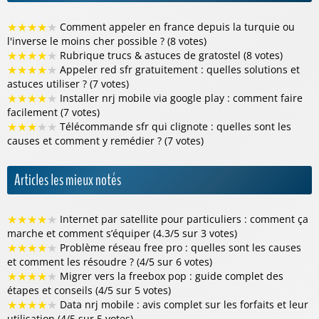
★
★
★
★
★
Comment appeler en france depuis la turquie ou
l'inverse le moins cher possible ? (8 votes)
★
★
★
★
★
Rubrique trucs & astuces de gratostel (8 votes)
★
★
★
★
★
Appeler red sfr gratuitement : quelles solutions et
astuces utiliser ? (7 votes)
★
★
★
★
★
Installer nrj mobile via google play : comment faire
facilement (7 votes)
★
★
★
★
★
Télécommande sfr qui clignote : quelles sont les
causes et comment y remédier ? (7 votes)
Articles les mieux notés
★
★
★
★
★
Internet par satellite pour particuliers : comment ça
marche et comment s’équiper (4.3/5 sur 3 votes)
★
★
★
★
★
Problème réseau free pro : quelles sont les causes
et comment les résoudre ? (4/5 sur 6 votes)
★
★
★
★
★
Migrer vers la freebox pop : guide complet des
étapes et conseils (4/5 sur 5 votes)
★
★
★
★
★
Data nrj mobile : avis complet sur les forfaits et leur
utilisation (4/5 sur 5 votes)