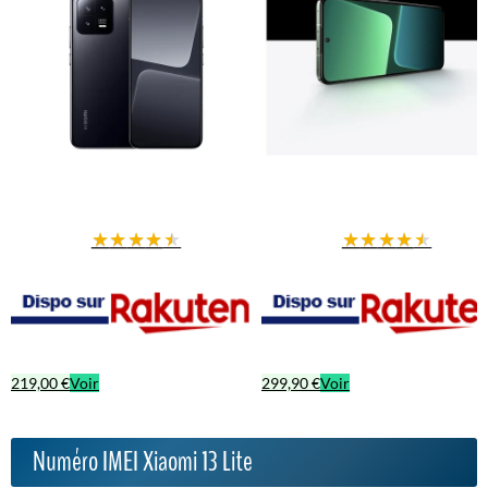
★
★
★
★
★
★
★
★
★
★
219,00 €
Voir
299,90 €
Voir
Numéro IMEI Xiaomi 13 Lite