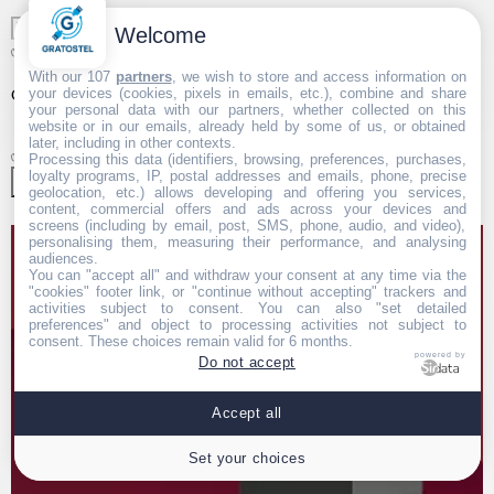
Welcome
✅
With our 107
partners
, we wish to store and access information on
your devices (cookies, pixels in emails, etc.), combine and share
OU
Votre N° Tel fixe ☎️
your personal data with our partners, whether collected on this
website or in our emails, already held by some of us, or obtained
later, including in other contexts.
✅
Processing this data (identifiers, browsing, preferences, purchases,
loyalty programs, IP, postal addresses and emails, phone, precise
geolocation, etc.) allows developing and offering you services,
content, commercial offers and ads across your devices and
screens (including by email, post, SMS, phone, audio, and video),
personalising them, measuring their performance, and analysing
audiences.
You can "accept all" and withdraw your consent at any time via the
"cookies" footer link, or "continue without accepting" trackers and
activities subject to consent. You can also "set detailed
preferences" and object to processing activities not subject to
consent. These choices remain valid for 6 months.
powered by
Do not accept
Accept all
Set your choices