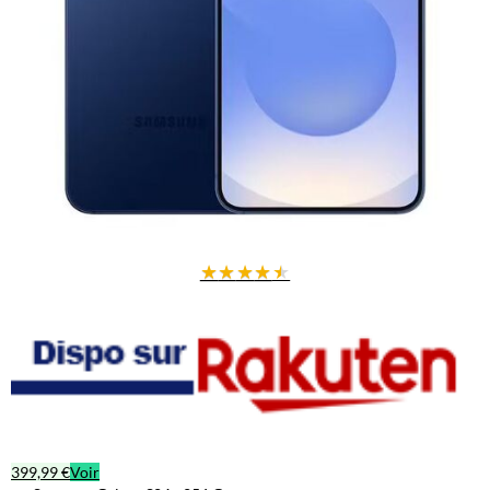
★
★
★
★
★
399,99 €
Voir