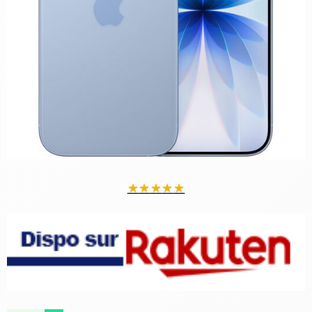
★
★
★
★
★