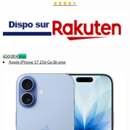
★
★
★
★
★
650,00 €
Voir
Apple iPhone 17 256 Go Brume