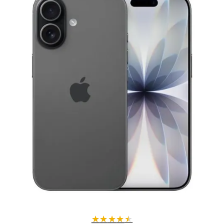
★
★
★
★
★