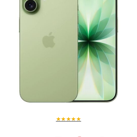
★
★
★
★
★