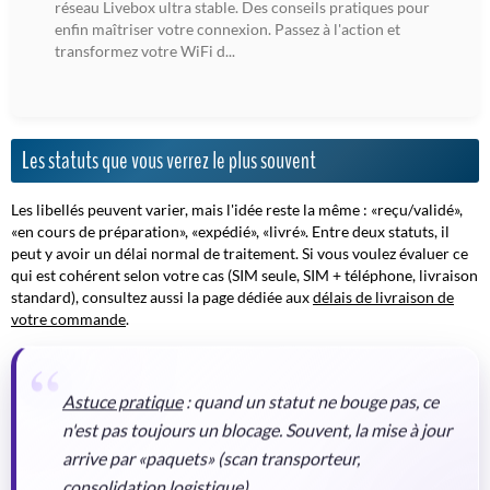
réseau Livebox ultra stable. Des conseils pratiques pour
enfin maîtriser votre connexion. Passez à l'action et
transformez votre WiFi d...
Les statuts que vous verrez le plus souvent
Les libellés peuvent varier, mais l'idée reste la même : «reçu/validé»,
«en cours de préparation», «expédié», «livré». Entre deux statuts, il
peut y avoir un délai normal de traitement. Si vous voulez évaluer ce
qui est cohérent selon votre cas (SIM seule, SIM + téléphone, livraison
standard), consultez aussi la page dédiée aux
délais de livraison de
votre commande
.
Astuce pratique
: quand un statut ne bouge pas, ce
n'est pas toujours un blocage. Souvent, la mise à jour
arrive par «paquets» (scan transporteur,
consolidation logistique).