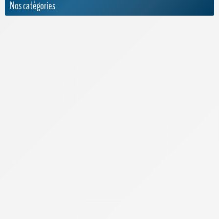
Nos catégories
Actualités
Appels internationaux
Archives
Bouygues Telecom
Cdiscount Mobile
Forfaits Pro
Free
High-Tech
Infos Pratiques
Internet par satellite
Laposte Mobile
Lebara Mobile
Lexique de la téléphonie
Meilleur Forfait Mobile