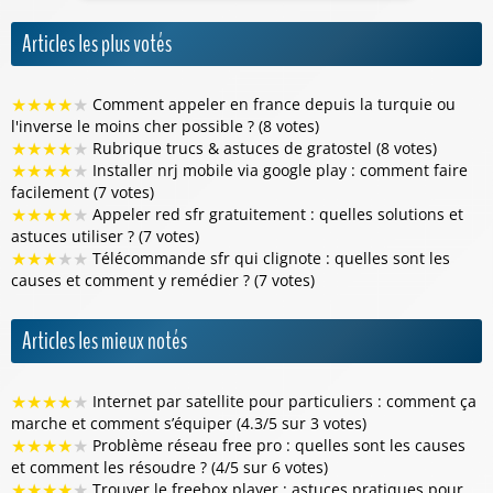
Articles les plus votés
★
★
★
★
★
Comment appeler en france depuis la turquie ou
l'inverse le moins cher possible ? (8 votes)
★
★
★
★
★
Rubrique trucs & astuces de gratostel (8 votes)
★
★
★
★
★
Installer nrj mobile via google play : comment faire
facilement (7 votes)
★
★
★
★
★
Appeler red sfr gratuitement : quelles solutions et
astuces utiliser ? (7 votes)
★
★
★
★
★
Télécommande sfr qui clignote : quelles sont les
causes et comment y remédier ? (7 votes)
Articles les mieux notés
★
★
★
★
★
Internet par satellite pour particuliers : comment ça
marche et comment s’équiper (4.3/5 sur 3 votes)
★
★
★
★
★
Problème réseau free pro : quelles sont les causes
et comment les résoudre ? (4/5 sur 6 votes)
★
★
★
★
★
Trouver le freebox player : astuces pratiques pour