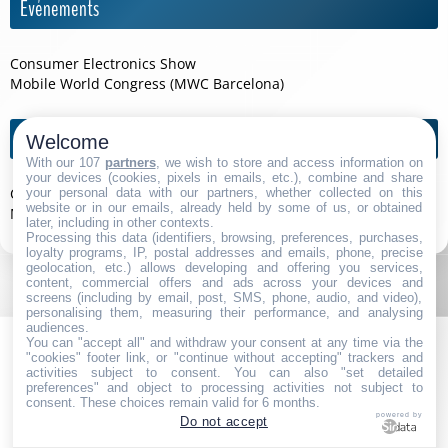
Événements
Consumer Electronics Show
Mobile World Congress (MWC Barcelona)
Agendas de l'année
Welcome
With our 107
partners
, we wish to store and access information on
your devices (cookies, pixels in emails, etc.), combine and share
Consumer Electronics Show 2026
your personal data with our partners, whether collected on this
website or in our emails, already held by some of us, or obtained
Mobile World Congress (MWC Barcelona) 2026
later, including in other contexts.
Processing this data (identifiers, browsing, preferences, purchases,
loyalty programs, IP, postal addresses and emails, phone, precise
geolocation, etc.) allows developing and offering you services,
content, commercial offers and ads across your devices and
screens (including by email, post, SMS, phone, audio, and video),
personalising them, measuring their performance, and analysing
audiences.
You can "accept all" and withdraw your consent at any time via the
"cookies" footer link, or "continue without accepting" trackers and
activities subject to consent. You can also "set detailed
preferences" and object to processing activities not subject to
consent. These choices remain valid for 6 months.
powered by
Do not accept