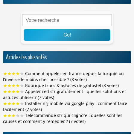
Go!
Articles les plus votés
★
★
★
★
★
Comment appeler en france depuis la turquie ou
l'inverse le moins cher possible ? (8 votes)
★
★
★
★
★
Rubrique trucs & astuces de gratostel (8 votes)
★
★
★
★
★
Appeler red sfr gratuitement : quelles solutions et
astuces utiliser ? (7 votes)
★
★
★
★
★
Installer nrj mobile via google play : comment faire
facilement (7 votes)
★
★
★
★
★
Télécommande sfr qui clignote : quelles sont les
causes et comment y remédier ? (7 votes)