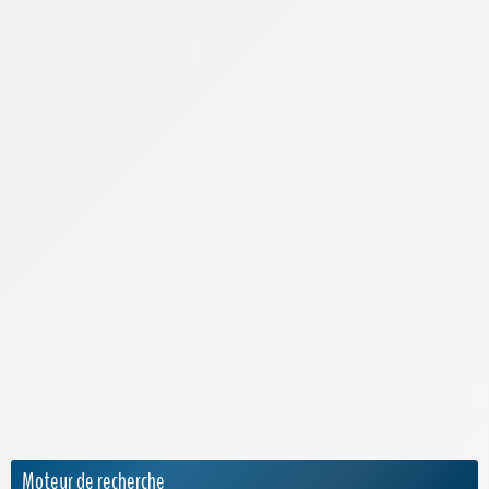
Infos Pratiques
Internet par satellite
Laposte Mobile
Lebara Mobile
Lexique de la téléphonie
Meilleur Forfait Mobile
Meilleur Smartphone 2026
Meilleure Box 4G/5G
Meilleure Box Internet
NRJ Mobile
Numéro IMEI
Orange Mobile & Internet
SFR
Sosh
Moteur de recherche