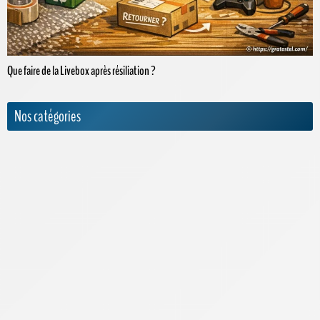
Que faire de la Livebox après résiliation ?
Nos catégories
Actualités
Appels internationaux
Archives
Bouygues Telecom
Cdiscount Mobile
Forfaits Pro
Free
High-Tech