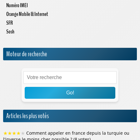
Numéro IMEI
Orange Mobile & Internet
SFR
Sosh
Moteur de recherche
Go!
Articles les plus votés
★
★
★
★
★
Comment appeler en france depuis la turquie ou
l'inverse le moins cher possible ? (8 votes)