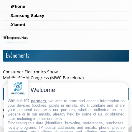
iPhone
Samsung Galaxy
Xiaomi
Téléphones Fixes
Événements
Consumer Electronics Show
Mobile World Congress (MWC Barcelona)
Welcome
Agendas de l'année
With our 107
partners
, we wish to store and access information on
your devices (cookies, pixels in emails, etc.), combine and share
Consumer Electronics Show 2026
your personal data with our partners, whether collected on this
website or in our emails, already held by some of us, or obtained
Mobile World Congress (MWC Barcelona) 2026
later, including in other contexts.
Processing this data (identifiers, browsing, preferences, purchases,
loyalty programs, IP, postal addresses and emails, phone, precise
geolocation, etc.) allows developing and offering you services,