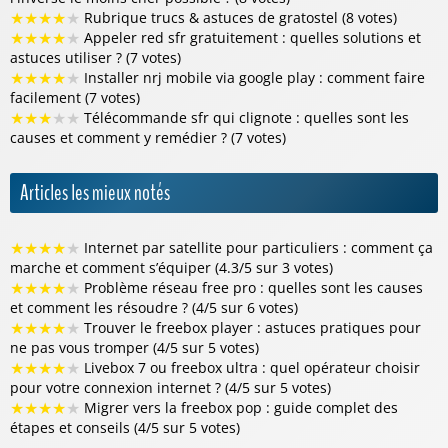
★
★
★
★
★
Rubrique trucs & astuces de gratostel (8 votes)
★
★
★
★
★
Appeler red sfr gratuitement : quelles solutions et
astuces utiliser ? (7 votes)
★
★
★
★
★
Installer nrj mobile via google play : comment faire
facilement (7 votes)
★
★
★
★
★
Télécommande sfr qui clignote : quelles sont les
causes et comment y remédier ? (7 votes)
Articles les mieux notés
★
★
★
★
★
Internet par satellite pour particuliers : comment ça
marche et comment s’équiper (4.3/5 sur 3 votes)
★
★
★
★
★
Problème réseau free pro : quelles sont les causes
et comment les résoudre ? (4/5 sur 6 votes)
★
★
★
★
★
Trouver le freebox player : astuces pratiques pour
ne pas vous tromper (4/5 sur 5 votes)
★
★
★
★
★
Livebox 7 ou freebox ultra : quel opérateur choisir
pour votre connexion internet ? (4/5 sur 5 votes)
★
★
★
★
★
Migrer vers la freebox pop : guide complet des
étapes et conseils (4/5 sur 5 votes)