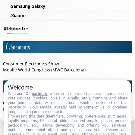
Samsung Galaxy
Xiaomi
Téléphones Fixes
Événements
Consumer Electronics Show
Mobile World Congress (MWC Barcelona)
Agendas de l'année
Welcome
With our 107
partners
, we wish to store and access information on
your devices (cookies, pixels in emails, etc.), combine and share
Consumer Electronics Show 2026
your personal data with our partners, whether collected on this
website or in our emails, already held by some of us, or obtained
Mobile World Congress (MWC Barcelona) 2026
later, including in other contexts.
Processing this data (identifiers, browsing, preferences, purchases,
loyalty programs, IP, postal addresses and emails, phone, precise
geolocation, etc.) allows developing and offering you services,
content, commercial offers and ads across your devices and
screens (including by email, post, SMS, phone, audio, and video),