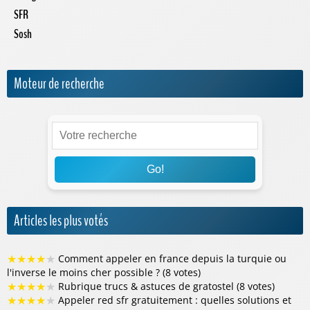
SFR
Sosh
Moteur de recherche
Go!
Articles les plus votés
★
★
★
★
★
Comment appeler en france depuis la turquie ou
l'inverse le moins cher possible ? (8 votes)
★
★
★
★
★
Rubrique trucs & astuces de gratostel (8 votes)
★
★
★
★
★
Appeler red sfr gratuitement : quelles solutions et