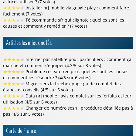
astuces utiliser ? (7 votes)
★
★
★
★
★
Installer nrj mobile via google play : comment faire
facilement (7 votes)
★
★
★
★
★
Télécommande sfr qui clignote : quelles sont les
causes et comment y remédier ? (7 votes)
Articles les mieux notés
★
★
★
★
★
Internet par satellite pour particuliers : comment ça
marche et comment s’équiper (4.3/5 sur 3 votes)
★
★
★
★
★
Problème réseau free pro : quelles sont les causes
et comment les résoudre ? (4/5 sur 6 votes)
★
★
★
★
★
Migrer vers la freebox pop : guide complet des
étapes et conseils (4/5 sur 5 votes)
★
★
★
★
★
Data nrj mobile : avis complet sur les forfaits et leur
utilisation (4/5 sur 5 votes)
★
★
★
★
★
Changer de numéro sosh : procédure détaillée pas à
pas (4/5 sur 5 votes)
Carte de France