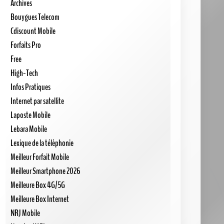
Archives
Bouygues Telecom
Cdiscount Mobile
Forfaits Pro
Free
High-Tech
Infos Pratiques
Internet par satellite
Laposte Mobile
Lebara Mobile
Lexique de la téléphonie
Meilleur Forfait Mobile
Meilleur Smartphone 2026
Meilleure Box 4G/5G
Meilleure Box Internet
NRJ Mobile