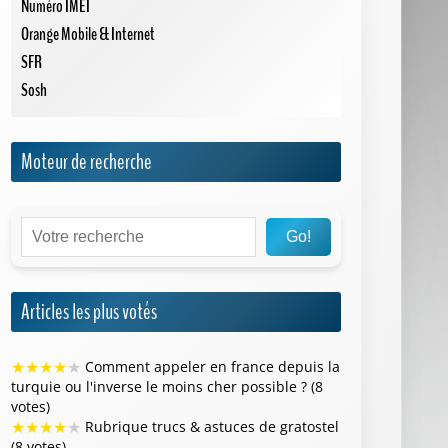
Numéro IMEI
Orange Mobile & Internet
SFR
Sosh
Moteur de recherche
Go!
Articles les plus votés
★
★
★
★
★
Comment appeler en france depuis la
turquie ou l'inverse le moins cher possible ? (8
votes)
★
★
★
★
★
Rubrique trucs & astuces de gratostel
(8 votes)