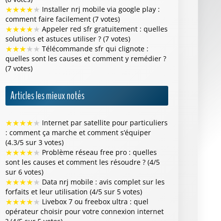
★
★
★
★
★
Installer nrj mobile via google play :
comment faire facilement (7 votes)
★
★
★
★
★
Appeler red sfr gratuitement : quelles
solutions et astuces utiliser ? (7 votes)
★
★
★
★
★
Télécommande sfr qui clignote :
quelles sont les causes et comment y remédier ?
(7 votes)
Articles les mieux notés
★
★
★
★
★
Internet par satellite pour particuliers
: comment ça marche et comment s’équiper
(4.3/5 sur 3 votes)
★
★
★
★
★
Problème réseau free pro : quelles
sont les causes et comment les résoudre ? (4/5
sur 6 votes)
★
★
★
★
★
Data nrj mobile : avis complet sur les
forfaits et leur utilisation (4/5 sur 5 votes)
★
★
★
★
★
Livebox 7 ou freebox ultra : quel
opérateur choisir pour votre connexion internet