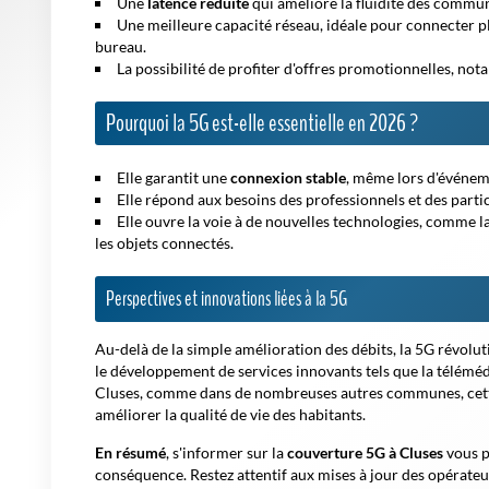
Une
latence réduite
qui améliore la fluidité des communi
Une meilleure capacité réseau, idéale pour connecter pl
bureau.
La possibilité de profiter d'offres promotionnelles, n
Pourquoi la 5G est-elle essentielle en 2026 ?
Elle garantit une
connexion stable
, même lors d'événe
Elle répond aux besoins des professionnels et des parti
Elle ouvre la voie à de nouvelles technologies, comme la
les objets connectés.
Perspectives et innovations liées à la 5G
Au-delà de la simple amélioration des débits, la 5G révoluti
le développement de services innovants tels que la téléméde
Cluses, comme dans de nombreuses autres communes, cette
améliorer la qualité de vie des habitants.
En résumé
, s'informer sur la
couverture 5G à Cluses
vous p
conséquence. Restez attentif aux mises à jour des opérateur