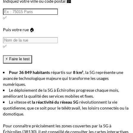
Indiquez votre ville ou code postal 🏙️
✅
Puis votre rue 🏠
✅
Pour 36 849 habitants
répartis sur
8 km²
, la 5G représente
une
avancée technologique majeure
qui transforme les usages
numériques.
Le déploiement de la 5G à Échirolles progresse chaque mois,
améliorant la qualité des services mobiles et fixes.
La vitesse et
la réactivité du réseau 5G
révolutionnent la vie
quotidienne, que ce soit pour le télétravail, les loisirs connectés ou la
domotique.
Pour connaître précisément les zones couvertes par la 5G à
Échirolles (38130), il est conseillé de consulter les cartes interactives