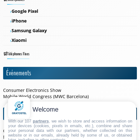
Google Pixel
iPhone
Samsung Galaxy
Xiaomi
Téléphones Fixes
Événements
Consumer Electronics Show
Mobile World Congress (MWC Barcelona)
Welcome
Agendas de l'année
With our 107
partners
, we wish to store and access information on
your devices (cookies, pixels in emails, etc.), combine and share
Consumer Electronics Show 2026
your personal data with our partners, whether collected on this
website or in our emails, already held by some of us, or obtained
Mobile World Congress (MWC Barcelona) 2026
later, including in other contexts.