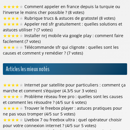
★
★
★
★
★
Comment appeler en france depuis la turquie ou
l'inverse le moins cher possible ? (8 votes)
★
★
★
★
★
Rubrique trucs & astuces de gratostel (8 votes)
★
★
★
★
★
Appeler red sfr gratuitement : quelles solutions et
astuces utiliser ? (7 votes)
★
★
★
★
★
Installer nrj mobile via google play : comment faire
facilement (7 votes)
★
★
★
★
★
Télécommande sfr qui clignote : quelles sont les
causes et comment y remédier ? (7 votes)
Articles les mieux notés
★
★
★
★
★
Internet par satellite pour particuliers : comment ça
marche et comment s’équiper (4.3/5 sur 3 votes)
★
★
★
★
★
Problème réseau free pro : quelles sont les causes
et comment les résoudre ? (4/5 sur 6 votes)
★
★
★
★
★
Trouver le freebox player : astuces pratiques pour
ne pas vous tromper (4/5 sur 5 votes)
★
★
★
★
★
Livebox 7 ou freebox ultra : quel opérateur choisir
pour votre connexion internet ? (4/5 sur 5 votes)