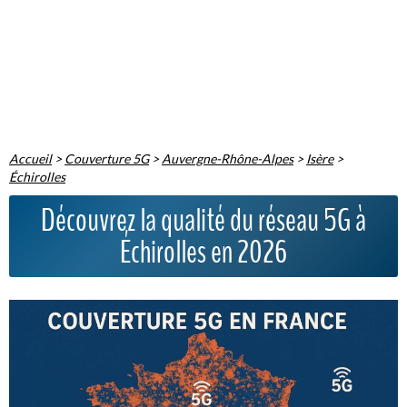
Accueil
>
Couverture 5G
>
Auvergne-Rhône-Alpes
>
Isère
>
Échirolles
Découvrez la qualité du réseau 5G à
Échirolles en 2026