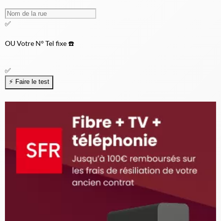
✅
OU
Votre N° Tel fixe ☎️
✅