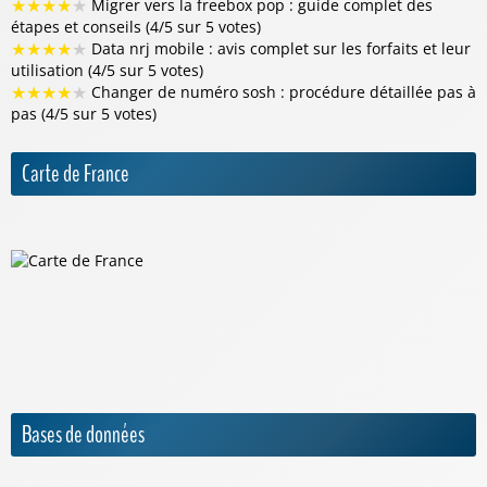
★
★
★
★
★
Migrer vers la freebox pop : guide complet des
étapes et conseils (4/5 sur 5 votes)
★
★
★
★
★
Data nrj mobile : avis complet sur les forfaits et leur
utilisation (4/5 sur 5 votes)
★
★
★
★
★
Changer de numéro sosh : procédure détaillée pas à
pas (4/5 sur 5 votes)
Carte de France
Bases de données