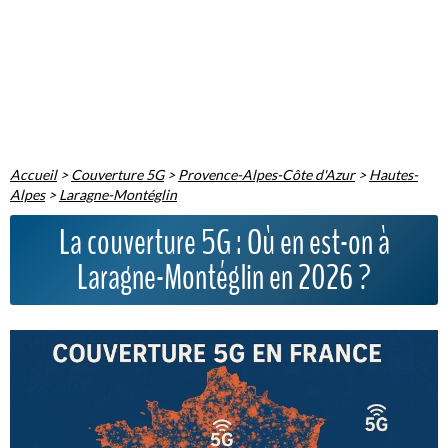
Accueil
>
Couverture 5G
>
Provence-Alpes-Côte d'Azur
>
Hautes-
Alpes
>
Laragne-Montéglin
La couverture 5G : Où en est-on à
Laragne-Montéglin en 2026 ?