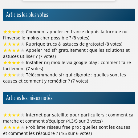
Articles les plus votés
★
★
★
★
★
Comment appeler en france depuis la turquie ou
l'inverse le moins cher possible ? (8 votes)
★
★
★
★
★
Rubrique trucs & astuces de gratostel (8 votes)
★
★
★
★
★
Appeler red sfr gratuitement : quelles solutions et
astuces utiliser ? (7 votes)
★
★
★
★
★
Installer nrj mobile via google play : comment faire
facilement (7 votes)
★
★
★
★
★
Télécommande sfr qui clignote : quelles sont les
causes et comment y remédier ? (7 votes)
Articles les mieux notés
★
★
★
★
★
Internet par satellite pour particuliers : comment ça
marche et comment s’équiper (4.3/5 sur 3 votes)
★
★
★
★
★
Problème réseau free pro : quelles sont les causes
et comment les résoudre ? (4/5 sur 6 votes)