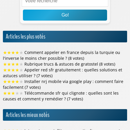
Go!
Articles les plus votés
★
★
★
★
★
Comment appeler en france depuis la turquie ou
l'inverse le moins cher possible ? (8 votes)
★
★
★
★
★
Rubrique trucs & astuces de gratostel (8 votes)
★
★
★
★
★
Appeler red sfr gratuitement : quelles solutions et
astuces utiliser ? (7 votes)
★
★
★
★
★
Installer nrj mobile via google play : comment faire
facilement (7 votes)
★
★
★
★
★
Télécommande sfr qui clignote : quelles sont les
causes et comment y remédier ? (7 votes)
Articles les mieux notés