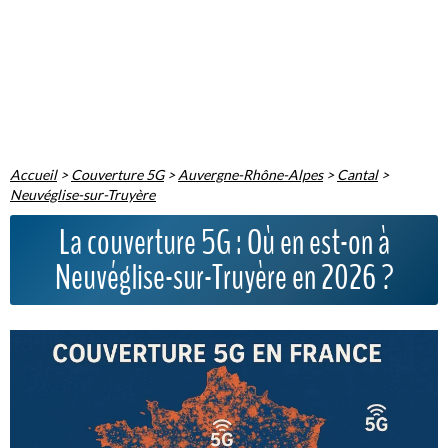
Accueil
>
Couverture 5G
>
Auvergne-Rhône-Alpes
>
Cantal
>
Neuvéglise-sur-Truyère
La couverture 5G : Où en est-on à
Neuvéglise-sur-Truyère en 2026 ?