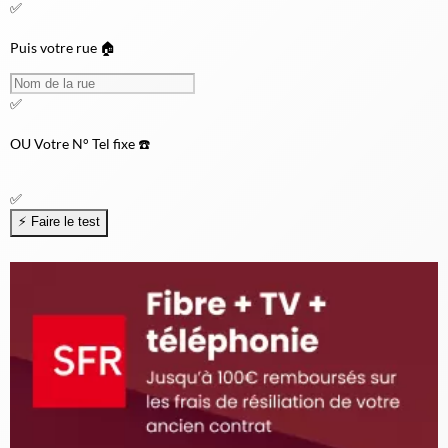
✅
Puis votre rue 🏠
✅
OU
Votre N° Tel fixe ☎️
✅