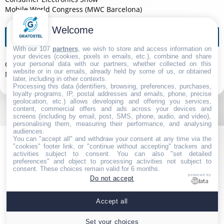
Mobile World Congress (MWC Barcelona)
Welcome
Agendas de l'année
With our 107
partners
, we wish to store and access information on
your devices (cookies, pixels in emails, etc.), combine and share
Consumer Electronics Show 2026
your personal data with our partners, whether collected on this
website or in our emails, already held by some of us, or obtained
Mobile World Congress (MWC Barcelona) 2026
later, including in other contexts.
Processing this data (identifiers, browsing, preferences, purchases,
loyalty programs, IP, postal addresses and emails, phone, precise
geolocation, etc.) allows developing and offering you services,
content, commercial offers and ads across your devices and
screens (including by email, post, SMS, phone, audio, and video),
personalising them, measuring their performance, and analysing
audiences.
You can "accept all" and withdraw your consent at any time via the
"cookies" footer link, or "continue without accepting" trackers and
activities subject to consent. You can also "set detailed
preferences" and object to processing activities not subject to
consent. These choices remain valid for 6 months.
powered by
Do not accept
Navigation
|
Partenaires
|
Contact
|
Politique de Confidentialité
|
Accept all
Mentions Légales
|
Paramétrer les cookies
Set your choices