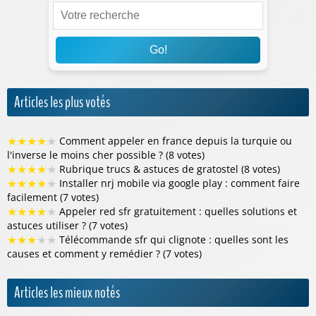
Go!
Articles les plus votés
★
★
★
★
★
Comment appeler en france depuis la turquie ou
l'inverse le moins cher possible ? (8 votes)
★
★
★
★
★
Rubrique trucs & astuces de gratostel (8 votes)
★
★
★
★
★
Installer nrj mobile via google play : comment faire
facilement (7 votes)
★
★
★
★
★
Appeler red sfr gratuitement : quelles solutions et
astuces utiliser ? (7 votes)
★
★
★
★
★
Télécommande sfr qui clignote : quelles sont les
causes et comment y remédier ? (7 votes)
Articles les mieux notés