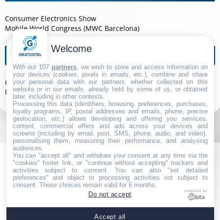
Consumer Electronics Show
Mobile World Congress (MWC Barcelona)
Welcome
Agendas de l'année
With our 107
partners
, we wish to store and access information on
your devices (cookies, pixels in emails, etc.), combine and share
Consumer Electronics Show 2026
your personal data with our partners, whether collected on this
website or in our emails, already held by some of us, or obtained
Mobile World Congress (MWC Barcelona) 2026
later, including in other contexts.
Processing this data (identifiers, browsing, preferences, purchases,
loyalty programs, IP, postal addresses and emails, phone, precise
geolocation, etc.) allows developing and offering you services,
content, commercial offers and ads across your devices and
screens (including by email, post, SMS, phone, audio, and video),
personalising them, measuring their performance, and analysing
audiences.
You can "accept all" and withdraw your consent at any time via the
"cookies" footer link, or "continue without accepting" trackers and
activities subject to consent. You can also "set detailed
preferences" and object to processing activities not subject to
consent. These choices remain valid for 6 months.
powered by
Do not accept
Navigation
|
Partenaires
|
Contact
|
Politique de Confidentialité
|
Accept all