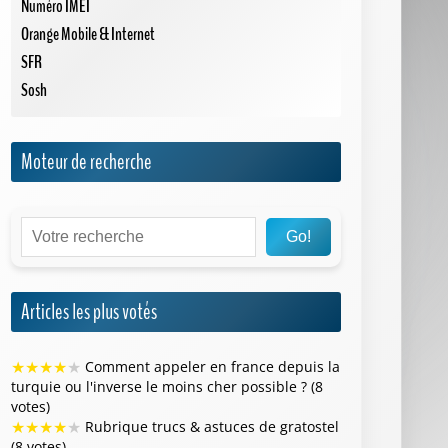
Numéro IMEI
Orange Mobile & Internet
SFR
Sosh
Moteur de recherche
Go!
Articles les plus votés
★
★
★
★
★
Comment appeler en france depuis la
turquie ou l'inverse le moins cher possible ? (8
votes)
★
★
★
★
★
Rubrique trucs & astuces de gratostel
(8 votes)