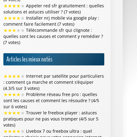
★
★
★
★
★
Appeler red sfr gratuitement : quelles
solutions et astuces utiliser ? (7 votes)
★
★
★
★
★
Installer nrj mobile via google play :
comment faire facilement (7 votes)
★
★
★
★
★
Télécommande sfr qui clignote :
quelles sont les causes et comment y remédier ?
(7 votes)
Articles les mieux notés
★
★
★
★
★
Internet par satellite pour particuliers
: comment ça marche et comment s’équiper
(4.3/5 sur 3 votes)
★
★
★
★
★
Problème réseau free pro : quelles
sont les causes et comment les résoudre ? (4/5
sur 6 votes)
★
★
★
★
★
Trouver le freebox player : astuces
pratiques pour ne pas vous tromper (4/5 sur 5
votes)
★
★
★
★
★
Livebox 7 ou freebox ultra : quel