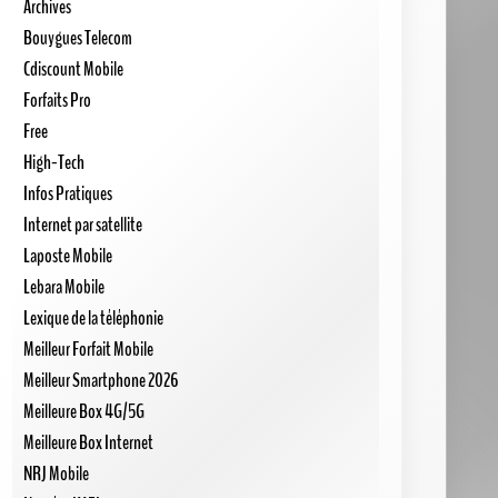
Archives
Bouygues Telecom
Cdiscount Mobile
Forfaits Pro
Free
High-Tech
Infos Pratiques
Internet par satellite
Laposte Mobile
Lebara Mobile
Lexique de la téléphonie
Meilleur Forfait Mobile
Meilleur Smartphone 2026
Meilleure Box 4G/5G
Meilleure Box Internet
NRJ Mobile