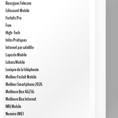
Bouygues Telecom
Cdiscount Mobile
Forfaits Pro
Free
High-Tech
Infos Pratiques
Internet par satellite
Laposte Mobile
Lebara Mobile
Lexique de la téléphonie
Meilleur Forfait Mobile
Meilleur Smartphone 2026
Meilleure Box 4G/5G
Meilleure Box Internet
NRJ Mobile
Numéro IMEI