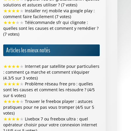
solutions et astuces utiliser ? (7 votes)
★
★
★
★
★
Installer nrj mobile via google play :
comment faire facilement (7 votes)
★
★
★
★
★
Télécommande sfr qui clignote :
quelles sont les causes et comment y remédier ?
(7 votes)
Articles les mieux notés
★
★
★
★
★
Internet par satellite pour particuliers
: comment ça marche et comment s’équiper
(4.3/5 sur 3 votes)
★
★
★
★
★
Problème réseau free pro : quelles
sont les causes et comment les résoudre ? (4/5
sur 6 votes)
★
★
★
★
★
Trouver le freebox player : astuces
pratiques pour ne pas vous tromper (4/5 sur 5
votes)
★
★
★
★
★
Livebox 7 ou freebox ultra : quel
opérateur choisir pour votre connexion internet
? (4/5 sur 5 votes)