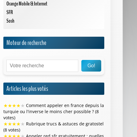
Orange Mobile & Internet
SFR
Sosh
Moteur de recherche
Go!
Articles les plus votés
★
★
★
★
★
Comment appeler en france depuis la
turquie ou l'inverse le moins cher possible ? (8
votes)
★
★
★
★
★
Rubrique trucs & astuces de gratostel
(8 votes)
★
★
★
★
★
Appeler red sfr gratuitement : quelles