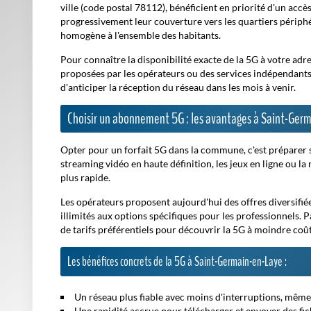
ville (code postal 78112), bénéficient en priorité d'un accè
progressivement leur couverture vers les quartiers périphér
homogène à l'ensemble des habitants.
Pour connaître la disponibilité exacte de la 5G à votre adr
proposées par les opérateurs ou des services indépendants e
d'anticiper la réception du réseau dans les mois à venir.
Choisir un abonnement 5G : les avantages à Saint-Ger
Opter pour un forfait 5G dans la commune, c'est préparer so
streaming vidéo en haute définition, les jeux en ligne ou la
plus rapide.
Les opérateurs proposent aujourd'hui des offres diversifiées
illimités aux options spécifiques pour les professionnels. P
de tarifs préférentiels pour découvrir la 5G à moindre coût
Les bénéfices concrets de la 5G à Saint-Germain-en-Laye :
Un réseau
plus fiable
avec moins d'interruptions, même e
Une rapidité accrue pour télécharger et envoyer des fi