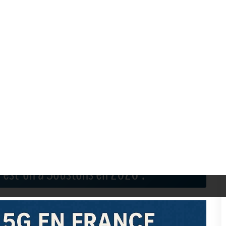
illeur Forfait Mobile
Meilleur Smartphone
Me
Meilleure Forfait + Smartphone
Soustons
n est-on à Soustons en 2026 ?