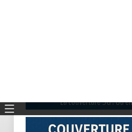
Boutique
Forfaits Pro
Me
Accueil
>
Couverture 5G
>
Nouvelle-Aquitaine
>
Landes
>
La couverture 5G : Où e