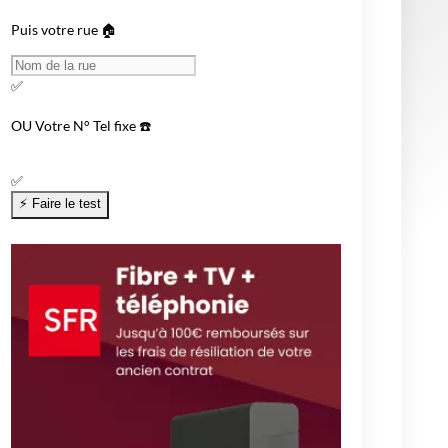
Puis votre rue 🏠
✅
OU
Votre N° Tel fixe ☎️
✅