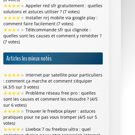
★
★
★
★
★
Appeler red sfr gratuitement : quelles
solutions et astuces utiliser ? (7 votes)
★
★
★
★
★
Installer nrj mobile via google play :
comment faire facilement (7 votes)
★
★
★
★
★
Télécommande sfr qui clignote :
quelles sont les causes et comment y remédier ?
(7 votes)
Articles les mieux notés
★
★
★
★
★
Internet par satellite pour particuliers
: comment ça marche et comment s’équiper
(4.3/5 sur 3 votes)
★
★
★
★
★
Problème réseau free pro : quelles
sont les causes et comment les résoudre ? (4/5
sur 6 votes)
★
★
★
★
★
Trouver le freebox player : astuces
pratiques pour ne pas vous tromper (4/5 sur 5
votes)
★
★
★
★
★
Livebox 7 ou freebox ultra : quel