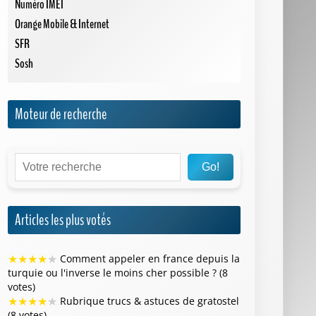
Numéro IMEI
Orange Mobile & Internet
SFR
Sosh
Moteur de recherche
Go!
Articles les plus votés
★
★
★
★
★
Comment appeler en france depuis la
turquie ou l'inverse le moins cher possible ? (8
votes)
★
★
★
★
★
Rubrique trucs & astuces de gratostel
(8 votes)