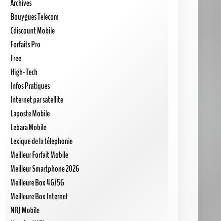
Archives
Bouygues Telecom
Cdiscount Mobile
Forfaits Pro
Free
High-Tech
Infos Pratiques
Internet par satellite
Laposte Mobile
Lebara Mobile
Lexique de la téléphonie
Meilleur Forfait Mobile
Meilleur Smartphone 2026
Meilleure Box 4G/5G
Meilleure Box Internet
NRJ Mobile