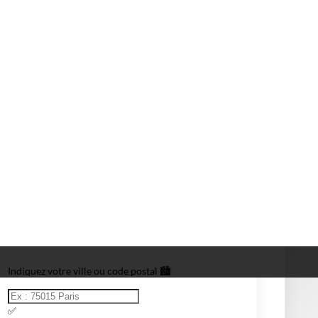
illeure Box 4G/5G
Meilleure Box Internet
Test d'éligibilité à la fibre
Indiquez votre ville ou code postal 🏙️
✅