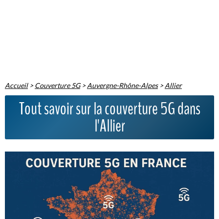
Accueil
>
Couverture 5G
>
Auvergne-Rhône-Alpes
>
Allier
Tout savoir sur la couverture 5G dans
l'Allier