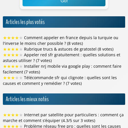
Go!
Articles les plus votés
★
★
★
★
★
Comment appeler en france depuis la turquie ou
l'inverse le moins cher possible ? (8 votes)
★
★
★
★
★
Rubrique trucs & astuces de gratostel (8 votes)
★
★
★
★
★
Appeler red sfr gratuitement : quelles solutions et
astuces utiliser ? (7 votes)
★
★
★
★
★
Installer nrj mobile via google play : comment faire
facilement (7 votes)
★
★
★
★
★
Télécommande sfr qui clignote : quelles sont les
causes et comment y remédier ? (7 votes)
Articles les mieux notés
★
★
★
★
★
Internet par satellite pour particuliers : comment ça
marche et comment s’équiper (4.3/5 sur 3 votes)
★
★
★
★
★
Problème réseau free pro : quelles sont les causes