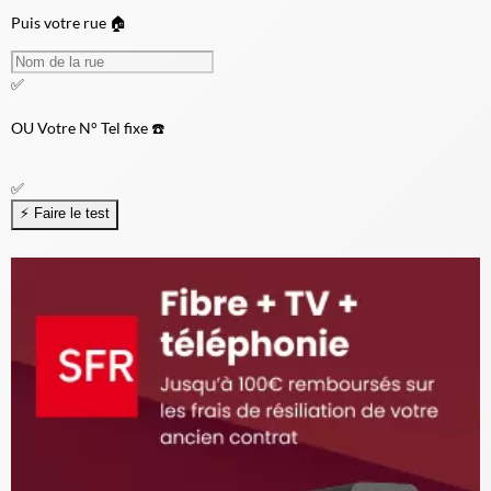
Puis votre rue 🏠
✅
OU
Votre N° Tel fixe ☎️
✅