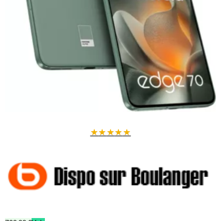
★
★
★
★
★