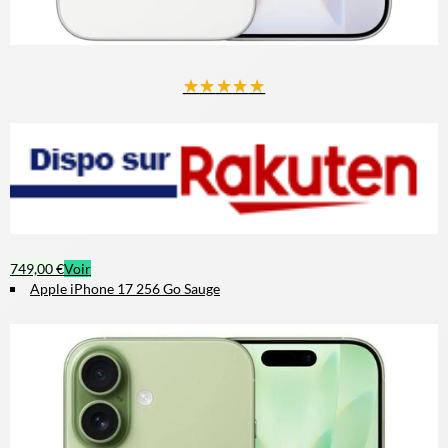
★
★
★
★
★
749,00 €
Voir
Apple iPhone 17 256 Go Sauge