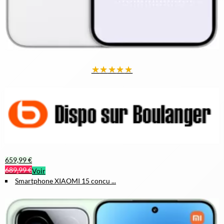
★
★
★
★
★
659,99 €
689,99 €
Voir
Smartphone XIAOMI 15 concu ...