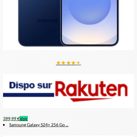
★
★
★
★
★
399,99 €
Voir
Samsung Galaxy S24+ 256 Go ...