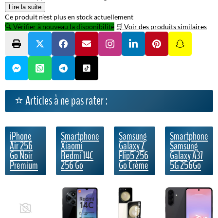
Lire la suite
Ce produit n’est plus en stock actuellement
🔍 Vérifier à nouveau la disponibilité
🛒 Voir des produits similaires
⭐ Articles à ne pas rater :
iPhone
Smartphone
Samsung
Smartphone
Air 256
Xiaomi
Galaxy Z
Samsung
Go Noir
Redmi 14C
Flip5 256
Galaxy A37
Premium
256 Go
Go Crème
5G 256Go