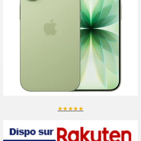
★
★
★
★
★