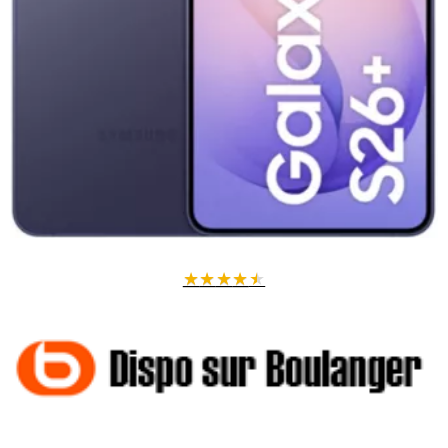
★
★
★
★
★