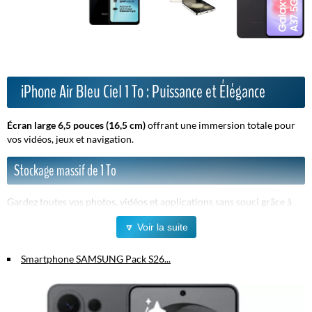
iPhone Air Bleu Ciel 1 To : Puissance et Élégance
Écran large 6,5 pouces (16,5 cm)
offrant une immersion totale pour
vos vidéos, jeux et navigation.
Stockage massif de 1 To
Gardez toutes vos photos, vidéos et applications sans souci grâce à
une mémoire interne exceptionnelle.
🔽 Voir la suite
Avantages clés :
Smartphone SAMSUNG Pack S26...
Design moderne et élégant
en bleu ciel, unique et tendance.
Performance rapide
pour un usage multitâche fluide et sans
ralentissements.