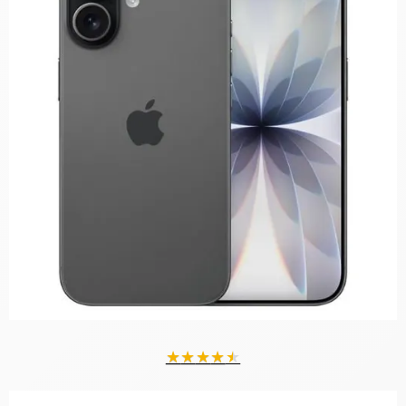
★
★
★
★
★