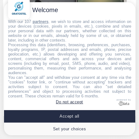
Welcome
With our 107
partners
, we wish to store and access information on
your devices (cookies, pixels in emails, etc.), combine and share
your personal data with our partners, whether collected on this
website or in our emails, already held by some of us, or obtained
later, including in other contexts.
Processing this data (identifiers, browsing, preferences, purchases,
loyalty programs, IP, postal addresses and emails, phone, precise
geolocation, etc.) allows developing and offering you services,
content, commercial offers and ads across your devices and
screens (including by email, post, SMS, phone, audio, and video),
personalising them, measuring their performance, and analysing
audiences.
You can "accept all" and withdraw your consent at any time via the
"cookies" footer link, or "continue without accepting" trackers and
activities subject to consent. You can also "set detailed
preferences" and object to processing activities not subject to
consent. These choices remain valid for 6 months.
powered by
Do not accept
Accept all
★
★
★
★
★
Set your choices