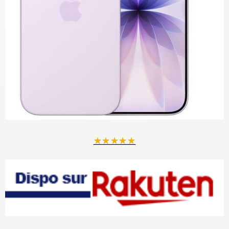
★
★
★
★
★