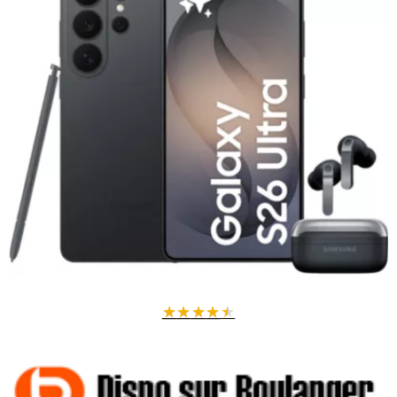
Grande autonomie
pour vous accompagner toute la journée.
Compatible avec les dernières applications
et mises à jour iOS.
Profitez d'un smartphone alliant esthétique, performance et capacité
de stockage optimale.
★
★
★
★
★