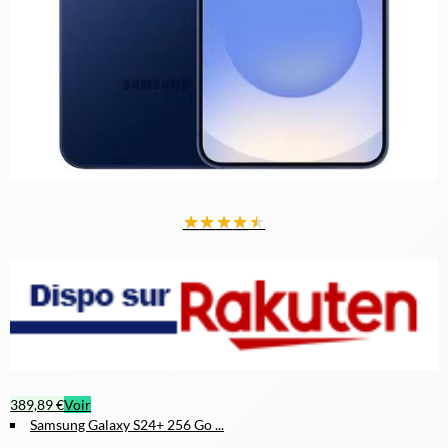
★
★
★
★
★
389,89 €
Voir
Samsung Galaxy S24+ 256 Go ...