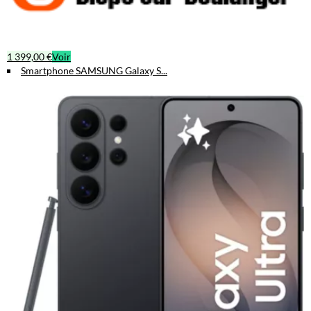
1 399,00 €
Voir
Smartphone SAMSUNG Galaxy S...
Samsung Galaxy S26 Ultra, Smartphone Android 5G avec Galaxy AI,
256 Go, Chargeur Secteur Rapide 25W Inclus, Smartphone
déverrouillé, Noir, Version FR
ÉLÉGANCE INTEMPORELLE : Le
Galaxy S26 Ultra a été conçu pour durer, avec un cadre renforcé en
Aluminium Armor et un écran en verre Corning Gorilla Glass
Armor2. Résistant à l'eau, il vous suit dans tous les environnements¹ ²
³ DES PERFORMANCES BOOSTÉES PAR L'IA : Le processeur S...
★
★
★
★
★