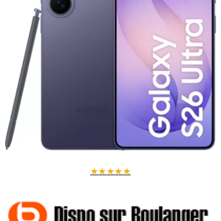
Ce smartphone est parfait pour ceux qui recherchent un appareil
fiable, rapide et au design soigné. Que ce soit pour le travail, le
divertissement ou la photographie, il répond à tous vos besoins.
Caractéristiques techniques :
256 Go de stockage interne
Écran AMOLED de dernière génération
Caméra haute résolution
Connectivité 5G ultra-rapide
Optez pour le Samsung Galaxy S24 256 Go Noir et profitez d'un
smartphone haut de gamme, alliant performance et style.
★
★
★
★
★