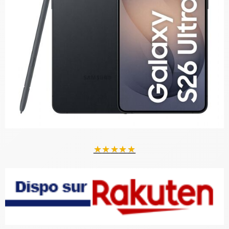
★
★
★
★
★