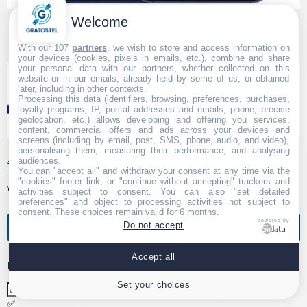
Welcome
★
★
★
★
★
With our 107
partners
, we wish to store and access information on
your devices (cookies, pixels in emails, etc.), combine and share
your personal data with our partners, whether collected on this
website or in our emails, already held by some of us, or obtained
later, including in other contexts.
Processing this data (identifiers, browsing, preferences, purchases,
loyalty programs, IP, postal addresses and emails, phone, precise
geolocation, etc.) allows developing and offering you services,
content, commercial offers and ads across your devices and
screens (including by email, post, SMS, phone, audio, and video),
personalising them, measuring their performance, and analysing
audiences.
499,00 €
Voir
You can "accept all" and withdraw your consent at any time via the
"cookies" footer link, or "continue without accepting" trackers and
Voir + d'articles
activities subject to consent. You can also "set detailed
preferences" and object to processing activities not subject to
consent. These choices remain valid for 6 months.
Test d'éligibilité à la fibre
powered by
Do not accept
Accept all
Indiquez votre ville ou code postal 🏙️
Set your choices
✅