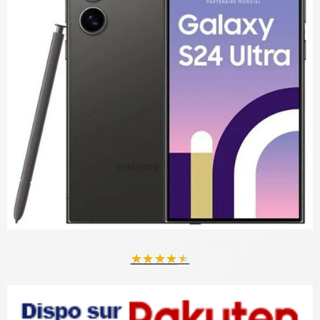
★
★
★
★
★