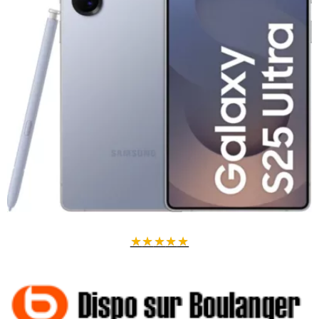
★
★
★
★
★