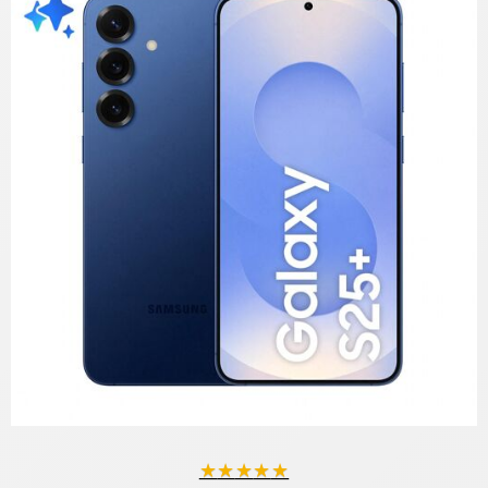
★
★
★
★
★