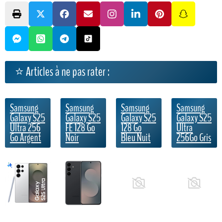
⭐ Articles à ne pas rater :
Samsung
Samsung
Samsung
Samsung
Galaxy S25
Galaxy S25
Galaxy S25
Galaxy S25
Ultra 256
FE 128 Go
128 Go
Ultra
Go Argent
Noir
Bleu Nuit
256Go Gris