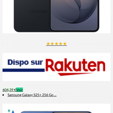
★
★
★
★
★
604,39 €
Voir
Samsung Galaxy S25+ 256 Go ...