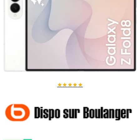
★
★
★
★
★