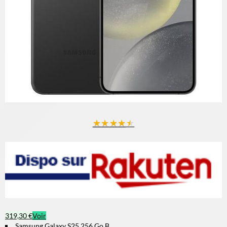
★
★
★
★
★
319,30 €
Voir
Samsung Galaxy S25 256 Go B...