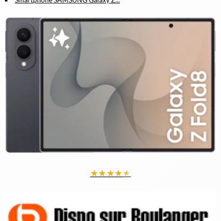
★
★
★
★
★