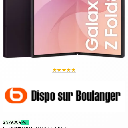
★
★
★
★
★
2 399,00 €
Voir
Smartphone SAMSUNG Galaxy Z...