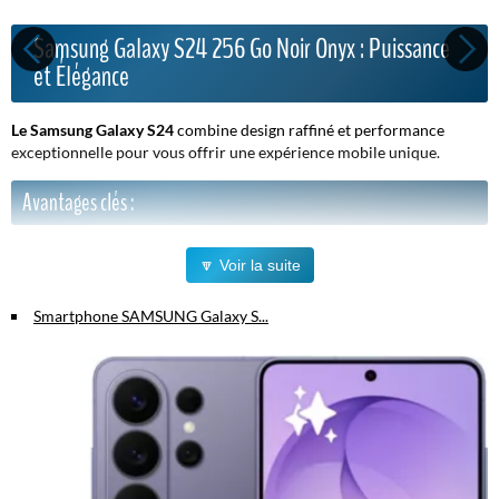
Samsung Galaxy S24 256 Go Noir Onyx : Puissance
et Élégance
Le Samsung Galaxy S24
combine design raffiné et performance
exceptionnelle pour vous offrir une expérience mobile unique.
Avantages clés :
Stockage généreux de 256 Go
: emportez toutes vos photos,
🔽 Voir la suite
vidéos et applications sans souci d'espace.
Design noir onyx élégant
: un look moderne et sophistiqué qui
Smartphone SAMSUNG Galaxy S...
s'adapte à tous les styles.
Performances puissantes
: processeur de dernière génération
pour une fluidité optimale, même avec les applications les plus
exigeantes.
Autonomie longue durée
: restez connecté toute la journée sans
recharge fréquente.
Pourquoi choisir le Galaxy S24 ?