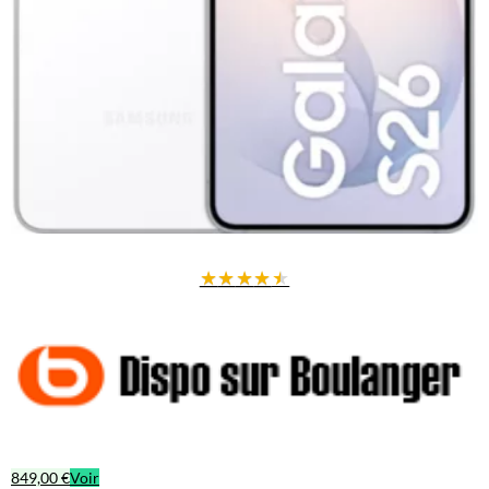
★
★
★
★
★
849,00 €
Voir