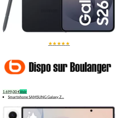
1 199,00 €
1 469,00 €
Votre économie :
270 €
(-
18 %
)
Voir l'article
★
★
★
★
★
1 699,00 €
Voir
Smartphone SAMSUNG Galaxy Z...