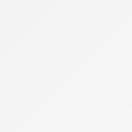
Archives
Bouygues Telecom
Cdiscount Mobile
Forfaits Pro
Free
High-Tech
Infos Pratiques
Internet par satellite
Laposte Mobile
Lebara Mobile
Lexique de la téléphonie
Meilleur Forfait Mobile
Meilleur Smartphone 2026
Meilleure Box 4G/5G
Meilleure Box Internet
NRJ Mobile