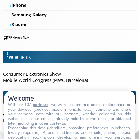
iPhone
Samsung Galaxy
Xiaomi
Téléphones Fixes
Événements
Consumer Electronics Show
Mobile World Congress (MWC Barcelona)
Agendas de l'année
Welcome
With our 107
partners
, we wish to store and access information on
your devices (cookies, pixels in emails, etc.), combine and share
Consumer Electronics Show 2026
your personal data with our partners, whether collected on this
website or in our emails, already held by some of us, or obtained
Mobile World Congress (MWC Barcelona) 2026
later, including in other contexts.
Processing this data (identifiers, browsing, preferences, purchases,
loyalty programs, IP, postal addresses and emails, phone, precise
geolocation, etc.) allows developing and offering you services,