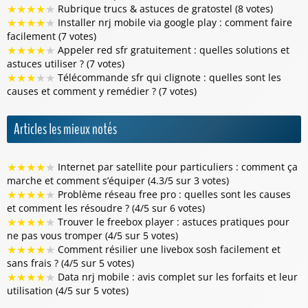
★
★
★
★
★
Rubrique trucs & astuces de gratostel (8 votes)
★
★
★
★
★
Installer nrj mobile via google play : comment faire
facilement (7 votes)
★
★
★
★
★
Appeler red sfr gratuitement : quelles solutions et
astuces utiliser ? (7 votes)
★
★
★
★
★
Télécommande sfr qui clignote : quelles sont les
causes et comment y remédier ? (7 votes)
Articles les mieux notés
★
★
★
★
★
Internet par satellite pour particuliers : comment ça
marche et comment s’équiper (4.3/5 sur 3 votes)
★
★
★
★
★
Problème réseau free pro : quelles sont les causes
et comment les résoudre ? (4/5 sur 6 votes)
★
★
★
★
★
Trouver le freebox player : astuces pratiques pour
ne pas vous tromper (4/5 sur 5 votes)
★
★
★
★
★
Comment résilier une livebox sosh facilement et
sans frais ? (4/5 sur 5 votes)
★
★
★
★
★
Data nrj mobile : avis complet sur les forfaits et leur
utilisation (4/5 sur 5 votes)