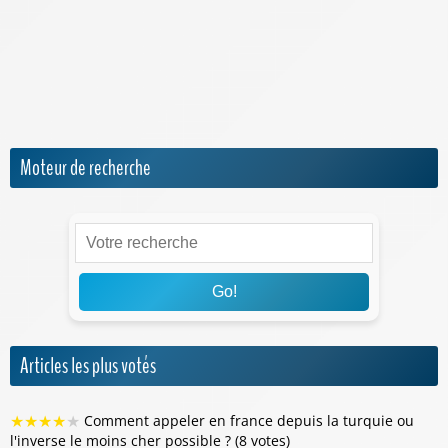
Numéro IMEI
Orange Mobile & Internet
SFR
Sosh
Moteur de recherche
Go!
Articles les plus votés
★
★
★
★
★
Comment appeler en france depuis la turquie ou
l'inverse le moins cher possible ? (8 votes)