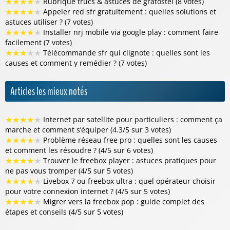
★
★
★
★
★
Rubrique trucs & astuces de gratostel (8 votes)
★
★
★
★
★
Appeler red sfr gratuitement : quelles solutions et
astuces utiliser ? (7 votes)
★
★
★
★
★
Installer nrj mobile via google play : comment faire
facilement (7 votes)
★
★
★
★
★
Télécommande sfr qui clignote : quelles sont les
causes et comment y remédier ? (7 votes)
Articles les mieux notés
★
★
★
★
★
Internet par satellite pour particuliers : comment ça
marche et comment s’équiper (4.3/5 sur 3 votes)
★
★
★
★
★
Problème réseau free pro : quelles sont les causes
et comment les résoudre ? (4/5 sur 6 votes)
★
★
★
★
★
Trouver le freebox player : astuces pratiques pour
ne pas vous tromper (4/5 sur 5 votes)
★
★
★
★
★
Livebox 7 ou freebox ultra : quel opérateur choisir
pour votre connexion internet ? (4/5 sur 5 votes)
★
★
★
★
★
Migrer vers la freebox pop : guide complet des
étapes et conseils (4/5 sur 5 votes)