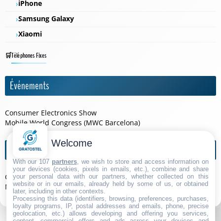
iPhone
Samsung Galaxy
Xiaomi
Téléphones Fixes
Événements
Consumer Electronics Show
Mobile World Congress (MWC Barcelona)
Welcome
Agendas de l'année
With our 107
partners
, we wish to store and access information on
your devices (cookies, pixels in emails, etc.), combine and share
Consumer Electronics Show 2026
your personal data with our partners, whether collected on this
website or in our emails, already held by some of us, or obtained
Mobile World Congress (MWC Barcelona) 2026
later, including in other contexts.
Processing this data (identifiers, browsing, preferences, purchases,
loyalty programs, IP, postal addresses and emails, phone, precise
geolocation, etc.) allows developing and offering you services,
content, commercial offers and ads across your devices and