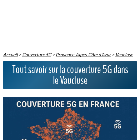
Accueil
>
Couverture 5G
>
Provence-Alpes-Côte d'Azur
>
Vaucluse
Tout savoir sur la couverture 5G dans
le Vaucluse