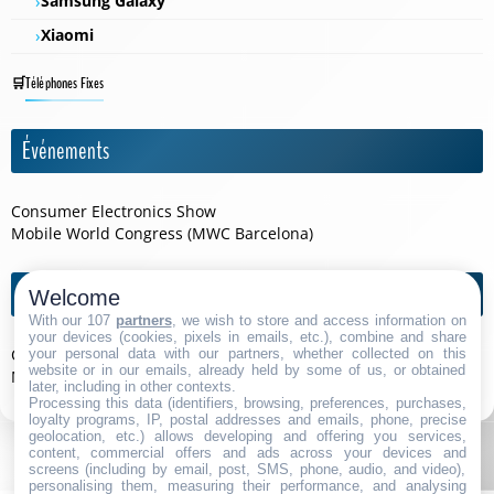
Samsung Galaxy
Xiaomi
Téléphones Fixes
Événements
Consumer Electronics Show
Mobile World Congress (MWC Barcelona)
Agendas de l'année
Welcome
With our 107
partners
, we wish to store and access information on
your devices (cookies, pixels in emails, etc.), combine and share
Consumer Electronics Show 2026
your personal data with our partners, whether collected on this
website or in our emails, already held by some of us, or obtained
Mobile World Congress (MWC Barcelona) 2026
later, including in other contexts.
Processing this data (identifiers, browsing, preferences, purchases,
loyalty programs, IP, postal addresses and emails, phone, precise
geolocation, etc.) allows developing and offering you services,
content, commercial offers and ads across your devices and
screens (including by email, post, SMS, phone, audio, and video),
personalising them, measuring their performance, and analysing