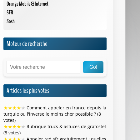
Orange Mobile & Internet
SFR
Sosh
Moteur de recherche
Go!
Articles les plus votés
★
★
★
★
★
Comment appeler en france depuis la
turquie ou l'inverse le moins cher possible ? (8
votes)
★
★
★
★
★
Rubrique trucs & astuces de gratostel
(8 votes)
★
★
★
★
★
Appeler red sfr gratuitement : quelles