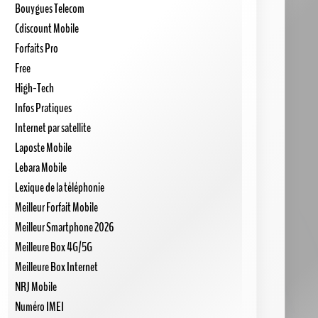
Bouygues Telecom
Cdiscount Mobile
Forfaits Pro
Free
High-Tech
Infos Pratiques
Internet par satellite
Laposte Mobile
Lebara Mobile
Lexique de la téléphonie
Meilleur Forfait Mobile
Meilleur Smartphone 2026
Meilleure Box 4G/5G
Meilleure Box Internet
NRJ Mobile
Numéro IMEI