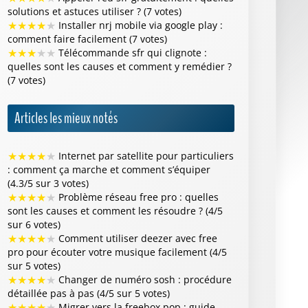
solutions et astuces utiliser ? (7 votes)
★
★
★
★
★
Installer nrj mobile via google play :
comment faire facilement (7 votes)
★
★
★
★
★
Télécommande sfr qui clignote :
quelles sont les causes et comment y remédier ?
(7 votes)
Articles les mieux notés
★
★
★
★
★
Internet par satellite pour particuliers
: comment ça marche et comment s’équiper
(4.3/5 sur 3 votes)
★
★
★
★
★
Problème réseau free pro : quelles
sont les causes et comment les résoudre ? (4/5
sur 6 votes)
★
★
★
★
★
Comment utiliser deezer avec free
pro pour écouter votre musique facilement (4/5
sur 5 votes)
★
★
★
★
★
Changer de numéro sosh : procédure
détaillée pas à pas (4/5 sur 5 votes)
★
★
★
★
★
Migrer vers la freebox pop : guide