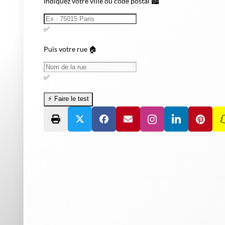
Indiquez votre ville ou code postal 🏙️
✅
Puis votre rue 🏠
✅